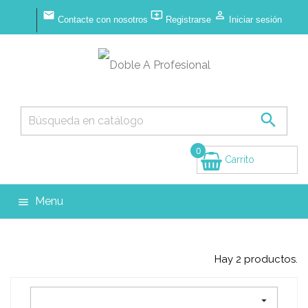



Contacte con nosotros
Registrarse
Iniciar sesión

0
Carrito
(vacío)
Menu

Hay 2 productos.
