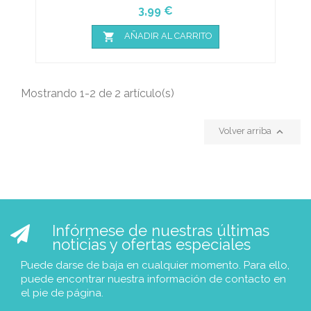
Precio
3,99 €

AÑADIR AL CARRITO
Mostrando 1-2 de 2 artículo(s)

Volver arriba
Infórmese de nuestras últimas
noticias y ofertas especiales
Puede darse de baja en cualquier momento. Para ello,
puede encontrar nuestra información de contacto en
el pie de página.