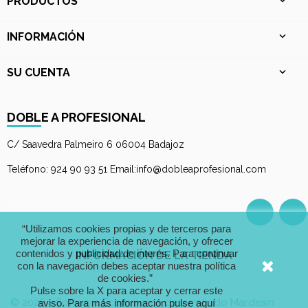
PRODUCTOS

INFORMACIÓN

SU CUENTA

DOBLE A PROFESIONAL
C/ Saavedra Palmeiro 6 06004 Badajoz
Teléfono: 924 90 93 51 Email:info@dobleaprofesional.com
Facebo
I
“Utilizamos cookies propias y de terceros para
mejorar la experiencia de navegación, y ofrecer
contenidos y publicidad de interés. Para continuar
INFORMACIÓN DE LA TIENDA
con la navegación debes aceptar nuestra política
de cookies.”
Pulse sobre la X para aceptar y cerrar este
© 2026 - Software Ecommerce desarrollado Mardesin
aviso.
Para más información pulse aquí