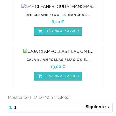
DYE CLEANER (QUITA-MANCHAS...
Precio
6,20 €

AÑADIR AL CARRITO
CAJA 12 AMPOLLAS FIJACIÓN E...
Precio
13,00 €

AÑADIR AL CARRITO
Mostrando 1-12 de 20 artículo(s)
1
Siguiente

2