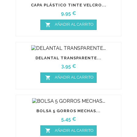
CAPA PLÁSTICO TINTE VELCRO...
Precio
9,95 €

AÑADIR AL CARRITO
DELANTAL TRANSPARENTE...
Precio
3,95 €

AÑADIR AL CARRITO
BOLSA 5 GORROS MECHAS...
Precio
5,45 €

AÑADIR AL CARRITO