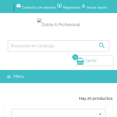



Contacte con nosotros
Registrarse
Iniciar sesión

0
Carrito
(vacío)
Menu

Hay 20 productos.
