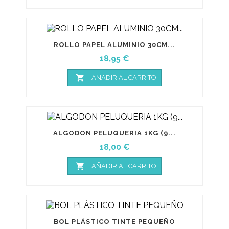
ROLLO PAPEL ALUMINIO 30CM...
Precio
18,95 €

AÑADIR AL CARRITO
ALGODON PELUQUERIA 1KG (9...
Precio
18,00 €

AÑADIR AL CARRITO
BOL PLÁSTICO TINTE PEQUEÑO