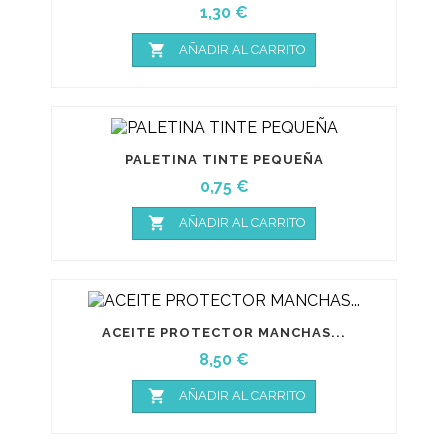
Precio
1,30 €

AÑADIR AL CARRITO
PALETINA TINTE PEQUEÑA
Precio
0,75 €

AÑADIR AL CARRITO
ACEITE PROTECTOR MANCHAS...
Precio
8,50 €

AÑADIR AL CARRITO