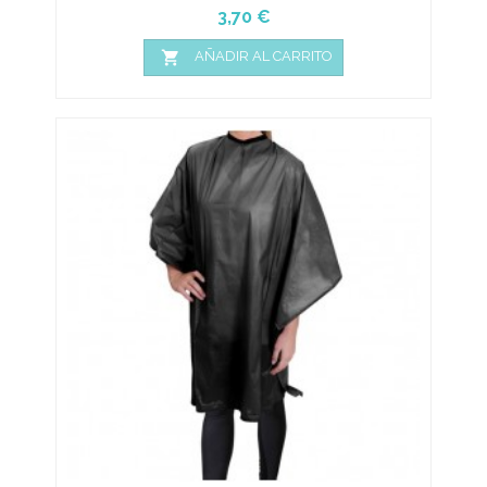
Precio
3,70 €

AÑADIR AL CARRITO