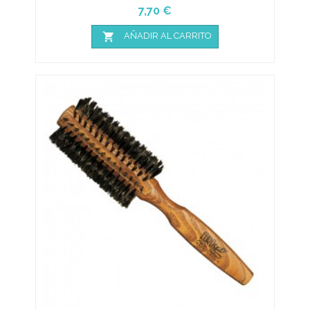
Precio
7,70 €

AÑADIR AL CARRITO