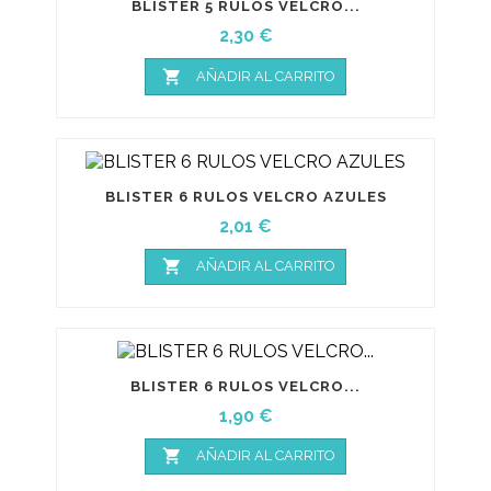
BLISTER 5 RULOS VELCRO...
Precio
2,30 €

AÑADIR AL CARRITO
BLISTER 6 RULOS VELCRO AZULES
Precio
2,01 €

AÑADIR AL CARRITO
BLISTER 6 RULOS VELCRO...
Precio
1,90 €

AÑADIR AL CARRITO