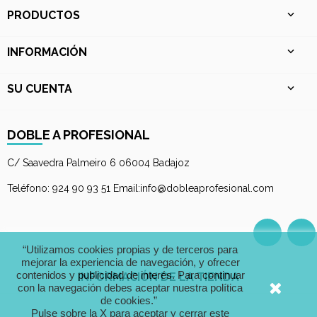
PRODUCTOS

INFORMACIÓN

SU CUENTA

DOBLE A PROFESIONAL
C/ Saavedra Palmeiro 6 06004 Badajoz
Teléfono: 924 90 93 51 Email:info@dobleaprofesional.com
Facebo
I
“Utilizamos cookies propias y de terceros para
mejorar la experiencia de navegación, y ofrecer
contenidos y publicidad de interés. Para continuar
INFORMACIÓN DE LA TIENDA
con la navegación debes aceptar nuestra política
de cookies.”
Pulse sobre la X para aceptar y cerrar este