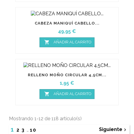
CABEZA MANIQUÍ CABELLO...
Precio
49,95 €

AÑADIR AL CARRITO
RELLENO MOÑO CIRCULAR 4,5CM...
Precio
1,95 €

AÑADIR AL CARRITO
Mostrando 1-12 de 118 artículo(s)
1
Siguiente

2
3
…
10