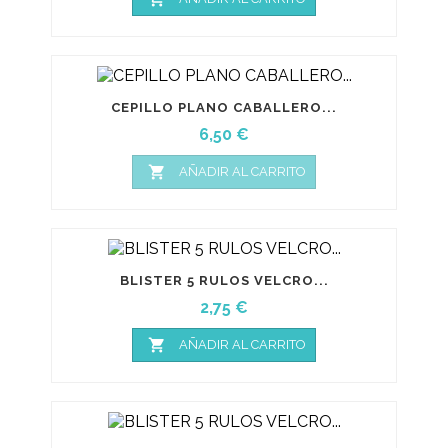
CEPILLO PLANO CABALLERO...
Precio
6,50 €

AÑADIR AL CARRITO
BLISTER 5 RULOS VELCRO...
Precio
2,75 €

AÑADIR AL CARRITO