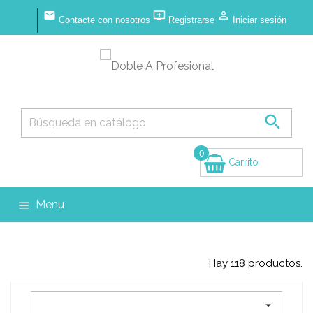



Contacte con nosotros
Registrarse
Iniciar sesión

0
Carrito
(vacío)
Menu

Hay 118 productos.
