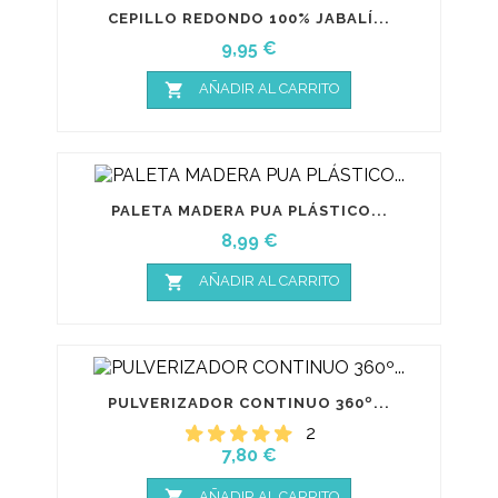
CEPILLO REDONDO 100% JABALÍ...
Precio
9,95 €

AÑADIR AL CARRITO
PALETA MADERA PUA PLÁSTICO...
Precio
8,99 €

AÑADIR AL CARRITO
PULVERIZADOR CONTINUO 360º...
2
Precio
7,80 €

AÑADIR AL CARRITO