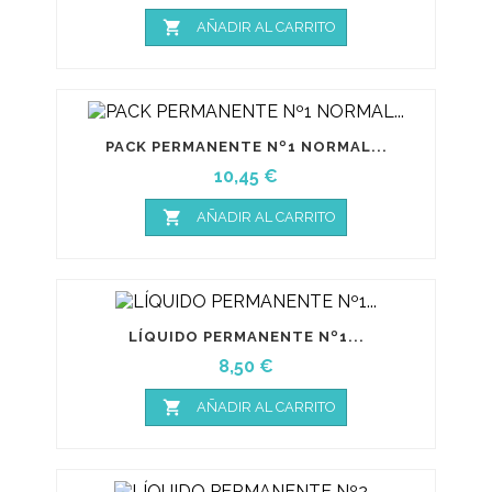

AÑADIR AL CARRITO
PACK PERMANENTE Nº1 NORMAL...
Precio
10,45 €

AÑADIR AL CARRITO
LÍQUIDO PERMANENTE Nº1...
Precio
8,50 €

AÑADIR AL CARRITO