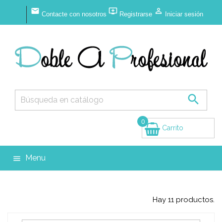



Contacte con nosotros
Registrarse
Iniciar sesión

0
Carrito
(vacío)
Menu

Hay 11 productos.