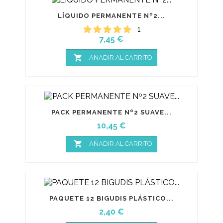
LÍQUIDO PERMANENTE Nº2...
1
Precio
7,45 €

AÑADIR AL CARRITO
PACK PERMANENTE Nº2 SUAVE...
Precio
10,45 €

AÑADIR AL CARRITO
PAQUETE 12 BIGUDIS PLÁSTICO...
Precio
2,40 €