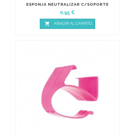
ESPONJA NEUTRALIZAR C/SOPORTE
Precio
0,95 €

AÑADIR AL CARRITO