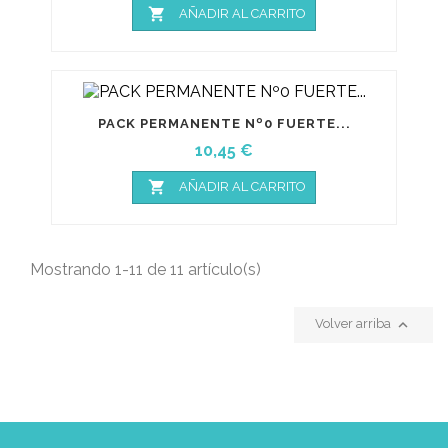

AÑADIR AL CARRITO
PACK PERMANENTE Nº0 FUERTE...
Precio
10,45 €

AÑADIR AL CARRITO
Mostrando 1-11 de 11 artículo(s)

Volver arriba