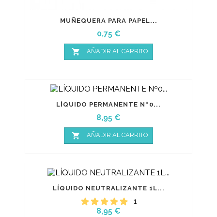
MUÑEQUERA PARA PAPEL...
Precio
0,75 €

AÑADIR AL CARRITO
LÍQUIDO PERMANENTE Nº0...
Precio
8,95 €

AÑADIR AL CARRITO
LÍQUIDO NEUTRALIZANTE 1L...
1
Precio
8,95 €