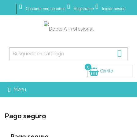



Contacte con nosotros
Registrarse
Iniciar sesión

0
Carrito
(vacío)
Menu

Pago seguro
Pago seguro