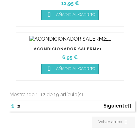
Precio
12,95 €

AÑADIR AL CARRITO
ACONDICIONADOR SALERM21...
Precio
6,95 €

AÑADIR AL CARRITO
Mostrando 1-12 de 19 artículo(s)
1
Siguiente

2

Volver arriba