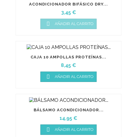
ACONDICIONADOR BIFÁSICO DRY...
Precio
3,45 €

AÑADIR AL CARRITO
CAJA 10 AMPOLLAS PROTEÍNAS...
Precio
8,45 €

AÑADIR AL CARRITO
BÁLSAMO ACONDICIONADOR...
Precio
14,95 €

AÑADIR AL CARRITO