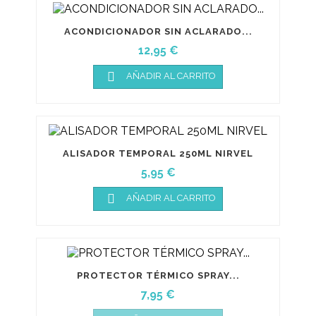
ACONDICIONADOR SIN ACLARADO...
Precio
12,95 €

AÑADIR AL CARRITO
ALISADOR TEMPORAL 250ML NIRVEL
Precio
5,95 €

AÑADIR AL CARRITO
PROTECTOR TÉRMICO SPRAY...
Precio
7,95 €