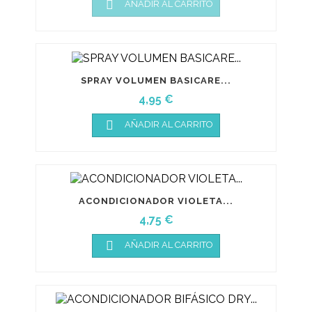

AÑADIR AL CARRITO
SPRAY VOLUMEN BASICARE...
Precio
4,95 €

AÑADIR AL CARRITO
ACONDICIONADOR VIOLETA...
Precio
4,75 €

AÑADIR AL CARRITO