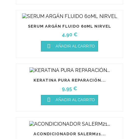
SERUM ARGÁN FLUIDO 60ML NIRVEL
Precio
4,90 €

AÑADIR AL CARRITO
KERATINA PURA REPARACIÓN...
Precio
9,95 €

AÑADIR AL CARRITO
ACONDICIONADOR SALERM21...