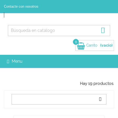
Contacte con nosotros



Contacte con nosotros
Registrarse
Iniciar sesión

0
Carrito
(vacío)
Menu

Hay 19 productos.
