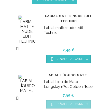
LABIAL MATTE NUDE EDIT
TECHNIC
Labial matte nude edit
Technic

Precio
2,49 €

AÑADIR AL CARRITO
LABIAL LÍQUIDO MATE...
Labial Líquido Mate
Longstay nº01 Golden Rose
Precio
7,95 €


AÑADIR AL CARRITO