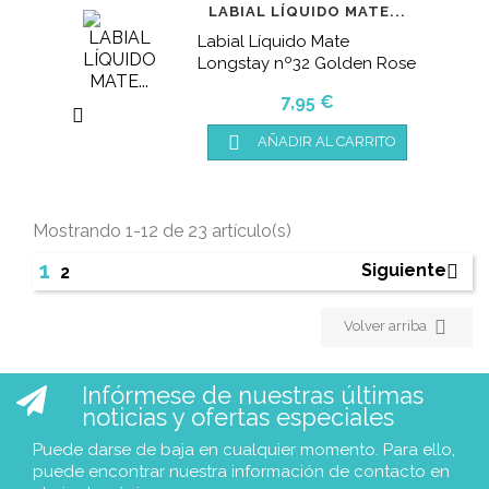
LABIAL LÍQUIDO MATE...
Labial Líquido Mate
Longstay nº32 Golden Rose
Precio
7,95 €


AÑADIR AL CARRITO
Mostrando 1-12 de 23 artículo(s)
1
Siguiente

2

Volver arriba
Infórmese de nuestras últimas
noticias y ofertas especiales
Puede darse de baja en cualquier momento. Para ello,
puede encontrar nuestra información de contacto en