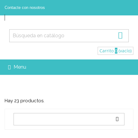
Contacte con nosotros



Contacte con nosotros
Registrarse
Iniciar sesión

Carrito
0
(vacío)
Menu

Hay 23 productos.
