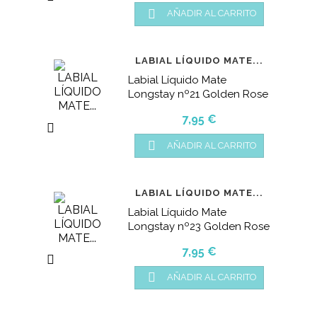

AÑADIR AL CARRITO
LABIAL LÍQUIDO MATE...
Labial Líquido Mate
Longstay nº21 Golden Rose
Precio
7,95 €


AÑADIR AL CARRITO
LABIAL LÍQUIDO MATE...
Labial Líquido Mate
Longstay nº23 Golden Rose
Precio
7,95 €


AÑADIR AL CARRITO