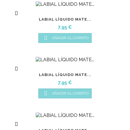

LABIAL LÍQUIDO MATE...
Precio
7,95 €

AÑADIR AL CARRITO

LABIAL LÍQUIDO MATE...
Precio
7,95 €

AÑADIR AL CARRITO
