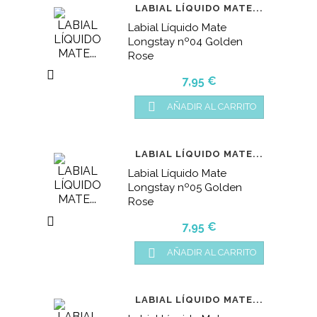
LABIAL LÍQUIDO MATE...
Labial Líquido Mate
Longstay nº04 Golden
Rose

Precio
7,95 €

AÑADIR AL CARRITO
LABIAL LÍQUIDO MATE...
Labial Líquido Mate
Longstay nº05 Golden
Rose

Precio
7,95 €

AÑADIR AL CARRITO
LABIAL LÍQUIDO MATE...