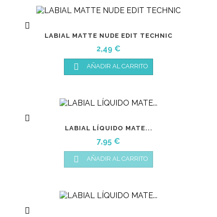

LABIAL MATTE NUDE EDIT TECHNIC
Precio
2,49 €

AÑADIR AL CARRITO

LABIAL LÍQUIDO MATE...
Precio
7,95 €

AÑADIR AL CARRITO
