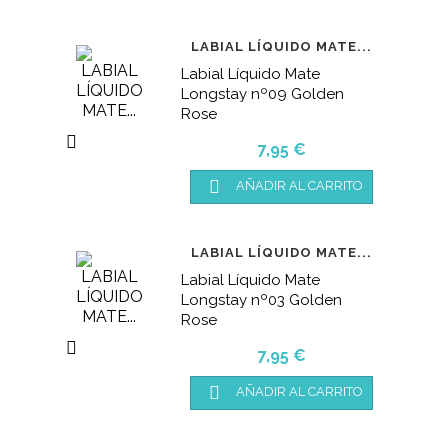
LABIAL LÍQUIDO MATE...
Labial Líquido Mate
Longstay nº09 Golden
Rose

Precio
7,95 €

AÑADIR AL CARRITO
LABIAL LÍQUIDO MATE...
Labial Líquido Mate
Longstay nº03 Golden
Rose

Precio
7,95 €

AÑADIR AL CARRITO