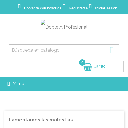



Contacte con nosotros
Registrarse
Iniciar sesión

0
Carrito
(vacío)
Menu

Lamentamos las molestias.