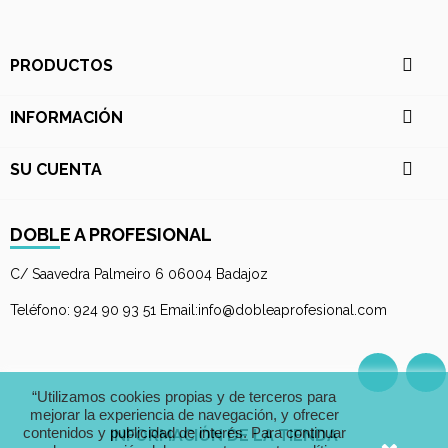

PRODUCTOS

INFORMACIÓN

SU CUENTA
DOBLE A PROFESIONAL
C/ Saavedra Palmeiro 6 06004 Badajoz
Teléfono: 924 90 93 51 Email:info@dobleaprofesional.com
Facebo
I
“Utilizamos cookies propias y de terceros para
mejorar la experiencia de navegación, y ofrecer
contenidos y publicidad de interés. Para continuar
INFORMACIÓN DE LA TIENDA