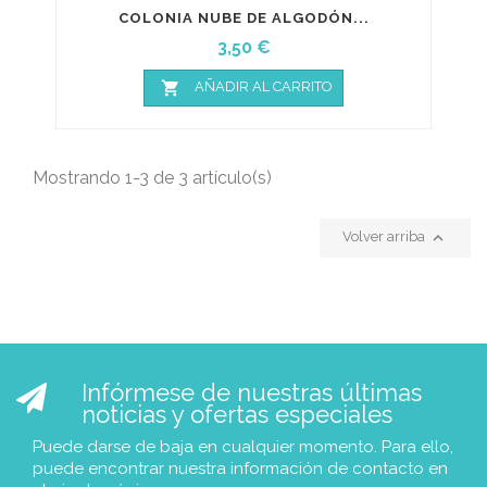
COLONIA NUBE DE ALGODÓN...
Precio
3,50 €

AÑADIR AL CARRITO
Mostrando 1-3 de 3 artículo(s)

Volver arriba
Infórmese de nuestras últimas
noticias y ofertas especiales
Puede darse de baja en cualquier momento. Para ello,
puede encontrar nuestra información de contacto en