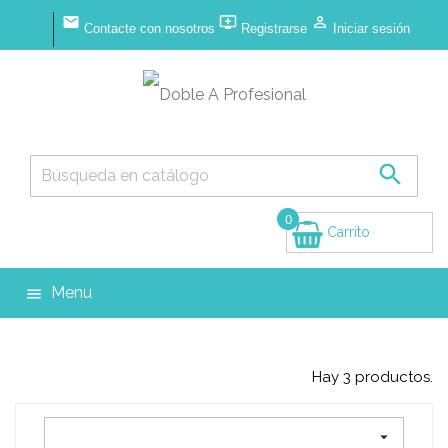



Contacte con nosotros
Registrarse
Iniciar sesión

0
Carrito
(vacío)
Menu

Hay 3 productos.
