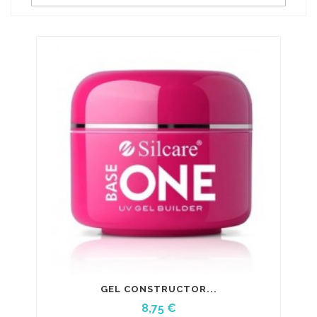
GEL CONSTRUCTOR...
Precio
8,75 €