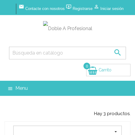



Contacte con nosotros
Registrarse
Iniciar sesión

0
Carrito
(vacío)
Menu

Hay 3 productos.
