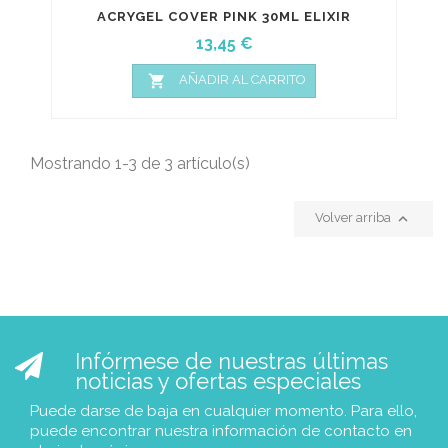
ACRYGEL COVER PINK 30ML ELIXIR
Precio
13,45 €

AÑADIR AL CARRITO
Mostrando 1-3 de 3 artículo(s)

Volver arriba
Infórmese de nuestras últimas
noticias y ofertas especiales
Puede darse de baja en cualquier momento. Para ello,
puede encontrar nuestra información de contacto en