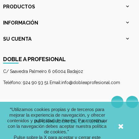
PRODUCTOS

INFORMACIÓN

SU CUENTA

DOBLE A PROFESIONAL
C/ Saavedra Palmeiro 6 06004 Badajoz
Teléfono: 924 90 93 51 Email:info@dobleaprofesional.com
Facebo
I
“Utilizamos cookies propias y de terceros para
mejorar la experiencia de navegación, y ofrecer
contenidos y publicidad de interés. Para continuar
INFORMACIÓN DE LA TIENDA
con la navegación debes aceptar nuestra política
de cookies.”
Pulse sobre la X para aceptar y cerrar este