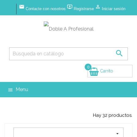



Contacte con nosotros
Registrarse
Iniciar sesión

0
Carrito
(vacío)
Menu

Hay 32 productos.
