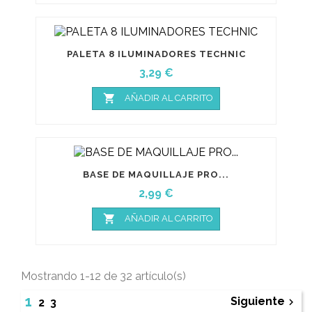
PALETA 8 ILUMINADORES TECHNIC
Precio
3,29 €

AÑADIR AL CARRITO
BASE DE MAQUILLAJE PRO...
Precio
2,99 €

AÑADIR AL CARRITO
Mostrando 1-12 de 32 artículo(s)
1
Siguiente

2
3