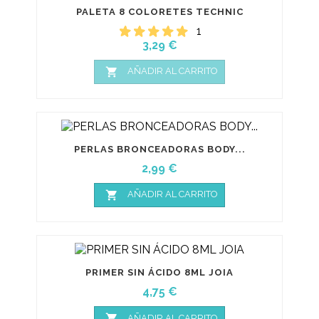
PALETA 8 COLORETES TECHNIC
1
Precio
3,29 €

AÑADIR AL CARRITO
PERLAS BRONCEADORAS BODY...
Precio
2,99 €

AÑADIR AL CARRITO
PRIMER SIN ÁCIDO 8ML JOIA
Precio
4,75 €

AÑADIR AL CARRITO