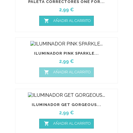
PALETA CORRECTORES ONE FOR...
Precio
2,99 €

AÑADIR AL CARRITO
ILUMINADOR PINK SPARKLE...
Precio
2,99 €

AÑADIR AL CARRITO
ILUMINADOR GET GORGEOUS...
Precio
2,99 €

AÑADIR AL CARRITO