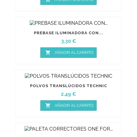
PREBASE ILUMINADORA CON...
Precio
3,30 €

AÑADIR AL CARRITO
POLVOS TRANSLÚCIDOS TECHNIC
Precio
2,49 €

AÑADIR AL CARRITO