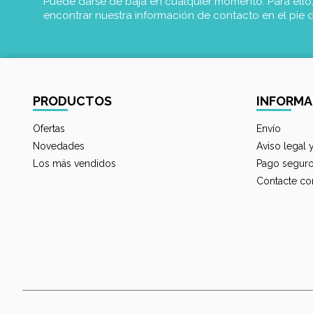
Puede darse de baja en cualquier momento. Para ello
encontrar nuestra información de contacto en el pie 
PRODUCTOS
INFORMA
Ofertas
Envío
Novedades
Aviso legal 
Los más vendidos
Pago segur
Contacte co