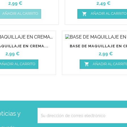
Precio
Precio
2,99 €
2,49 €

AÑADIR AL CARRITO
AÑADIR AL CARRITO
AQUILLAJE EN CREMA...
BASE DE MAQUILLAJE EN C
Precio
Precio
2,99 €
2,99 €

AÑADIR AL CARRITO
AÑADIR AL CARRIT
icias y