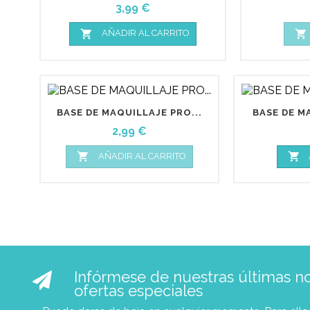
Precio
3,99 €


AÑADIR AL CARRITO
BASE DE MAQUILLAJE PRO...
BASE DE M
Precio
2,99 €


AÑADIR AL CARRITO
Infórmese de nuestras últimas not
ofertas especiales