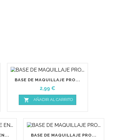
BASE DE MAQUILLAJE PRO...
Precio
2,99 €

AÑADIR AL CARRITO
N...
BASE DE MAQUILLAJE PRO...