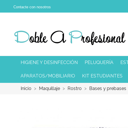
Contacte con nosotros
HIGIENE Y DESINFECCIÓN
PELUQUERÍA
ES
APARATOS/MOBILIARIO
KIT ESTUDIANTES
Inicio
Maquillaje
Rostro
Bases y prebases