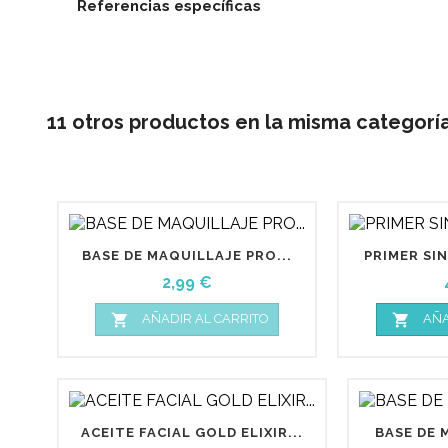
Referencias específicas
11 otros productos en la misma categoría
BASE DE MAQUILLAJE PRO...
PRIMER SIN
Precio
2,99 €


AÑADIR AL CARRITO
AÑA
ACEITE FACIAL GOLD ELIXIR...
BASE DE 