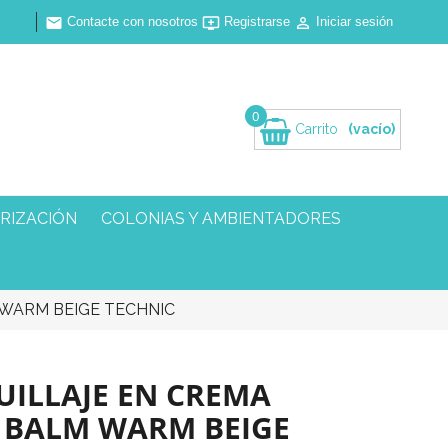
Contacte con nosotros
Registrarse
Iniciar sesión



0
Carrito
(vacío)
RIZACIÓN
COLONIAS Y AMBIENTADORES
WARM BEIGE TECHNIC
UILLAJE EN CREMA
 BALM WARM BEIGE