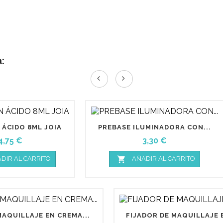
:
 ÁCIDO 8ML JOIA
PREBASE ILUMINADORA CON...
Precio
Precio
4,75 €
3,30 €

DIR AL CARRITO
AÑADIR AL CARRITO
MAQUILLAJE EN CREMA...
FIJADOR DE MAQUILLAJE E