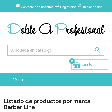



Contacte con nosotros
Registrarse
Iniciar sesión

0
Carrito
(vacío)
Menu

Listado de productos por marca
Barber Line