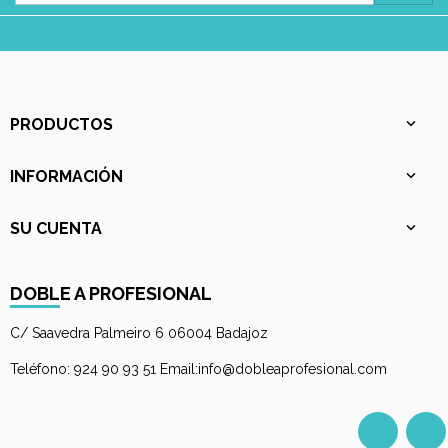
PRODUCTOS

INFORMACIÓN

SU CUENTA

DOBLE A PROFESIONAL
C/ Saavedra Palmeiro 6 06004 Badajoz
Teléfono: 924 90 93 51 Email:info@dobleaprofesional.com
Facebo
I