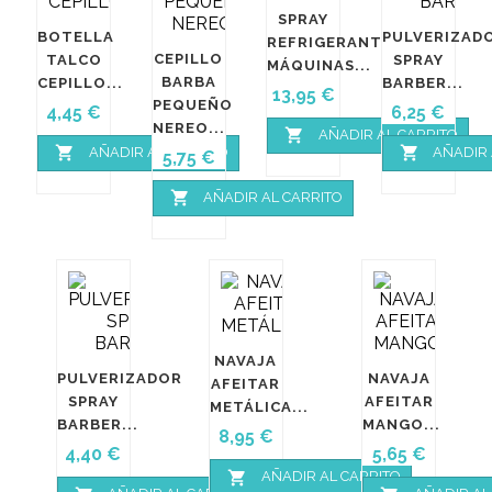
SPRAY
BOTELLA
PULVERIZAD
REFRIGERANTE
CEPILLO
TALCO
SPRAY
MÁQUINAS...
BARBA
CEPILLO...
BARBER...
Precio
13,95 €
PEQUEÑO
Precio
Precio
4,45 €
6,25 €
NEREO...

AÑADIR AL CARRITO


AÑADIR AL CARRITO
AÑADIR 
Precio
5,75 €

AÑADIR AL CARRITO
NAVAJA
PULVERIZADOR
NAVAJA
AFEITAR
SPRAY
AFEITAR
METÁLICA...
BARBER...
MANGO...
Precio
8,95 €
Precio
Precio
4,40 €
5,65 €

AÑADIR AL CARRITO