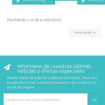


AÑADIR AL CARRITO
AÑADIR AL
Mostrando 1-11 de 11 artículo(s)

Volver arriba
Infórmese de nuestras últimas
noticias y ofertas especiales
Puede darse de baja en cualquier momento. Para ello,
puede encontrar nuestra información de contacto en
el pie de página.