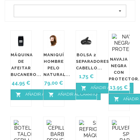

MÁQUINA
MANIQUÍ
BOLSA 2
NAVAJA
DE
HOMBRE
SEPARADORES
NEGRA
AFEITAR
PELO
CABELLO...
CON
BUCANERO...
NATURAL...
Precio
1,75 €
PROTECTOR..
Precio
Precio
44,95 €
79,00 €
Precio
13,95 €

AÑADIR AL CARRITO


AÑADIR AL CARRITO
AÑADIR AL CARRITO

AÑADIR 