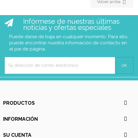

Volver arriba
Infórmese de nuestras últimas
noticias y ofertas especiales
Puede darse de baja en cualquier momento. Para ello,
puede encontrar nuestra información de contacto en
el pie de página.

PRODUCTOS

INFORMACIÓN

SU CUENTA