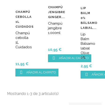



CHAMPÚ
LIP
CHAMPÚ
JENGIBRE
BALM
CEBOLLA
GINGER...
0%
1L
BÁLSAMO
Champú
CUIDADOS
jengibre
LABIAL...
1.000ml
Champú
Lip
cebolla
Balm
1L
Bálsamo
Cuidados
labial
Precio
10,95 €
Olive
0%

AÑADIR AL CARRITO
Precio
11,95 €
Precio
2,95 €

AÑADIR AL CARRITO

AÑADIR 
Mostrando 1-3 de 3 artículo(s)