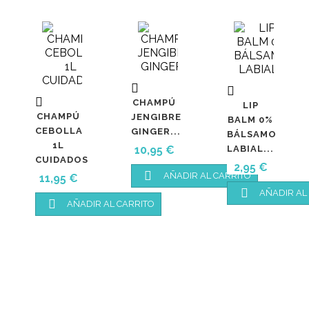



CHAMPÚ
LIP
CHAMPÚ
JENGIBRE
BALM 0%
CEBOLLA
GINGER...
BÁLSAMO
1L
Precio
10,95 €
LABIAL...
CUIDADOS
Precio
2,95 €

AÑADIR AL CARRITO
Precio
11,95 €

AÑADIR AL

AÑADIR AL CARRITO