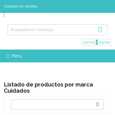
Contacte con nosotros



Contacte con nosotros
Registrarse
Iniciar sesión

Carrito
0
(vacío)
Menu

Listado de productos por marca
Cuidados
