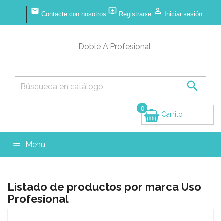



Contacte con nosotros
Registrarse
Iniciar sesión

0
Carrito
(vacío)
Menu

Listado de productos por marca Uso
Profesional