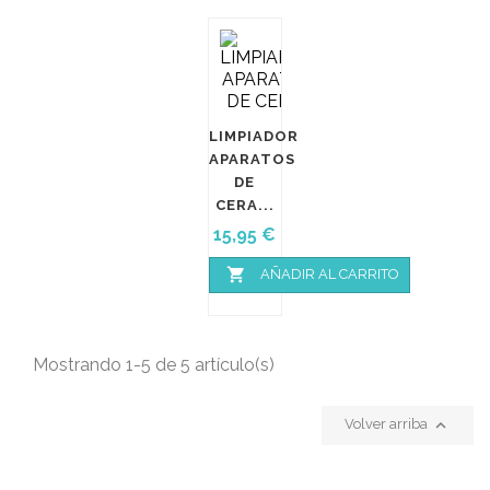
LIMPIADOR
APARATOS
DE
CERA...
Precio
15,95 €

AÑADIR AL CARRITO
Mostrando 1-5 de 5 artículo(s)

Volver arriba