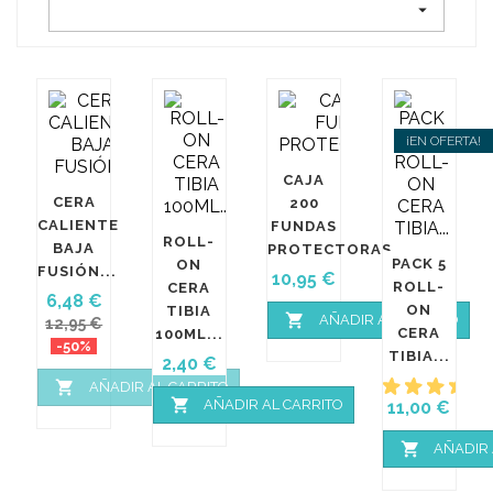

¡EN OFERTA!
CAJA
CERA
200
CALIENTE
FUNDAS
ROLL-
BAJA
PROTECTORAS...
PACK 5
ON
FUSIÓN...
Precio
10,95 €
ROLL-
CERA
Precio
Precio
6,48 €
ON
TIBIA

AÑADIR AL CARRITO
base
12,95 €
CERA
100ML...
-50%
TIBIA...
Precio
2,40 €
1

AÑADIR AL CARRITO

AÑADIR AL CARRITO
Precio
11,00 €

AÑADIR 