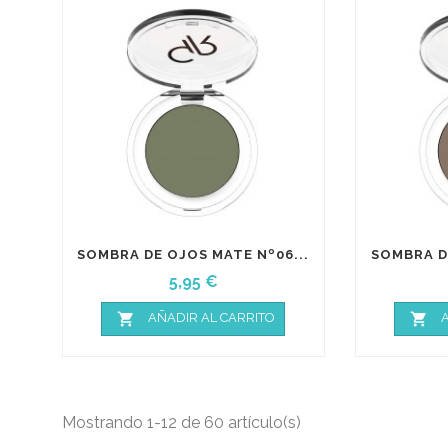
SOMBRA DE OJOS MATE Nº06...
SOMBRA DE
Precio
5,95 €


AÑADIR AL CARRITO
A
Mostrando 1-12 de 60 artículo(s)