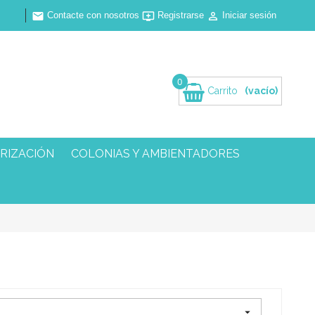
Contacte con nosotros
Registrarse
Iniciar sesión



0
Carrito
(vacío)
RIZACIÓN
COLONIAS Y AMBIENTADORES
