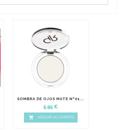
SOMBRA DE OJOS MATE Nº01...
Precio
5,95 €

AÑADIR AL CARRITO