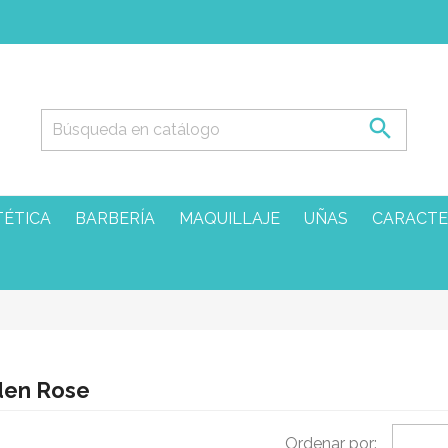

TÉTICA
BARBERÍA
MAQUILLAJE
UÑAS
CARACTE
den Rose
Ordenar por: