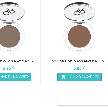
 OJOS MATE Nº07...
SOMBRA DE OJOS MATE Nº08...
Precio
Precio
5,95 €
5,95 €

ÑADIR AL CARRITO
AÑADIR AL CARRITO