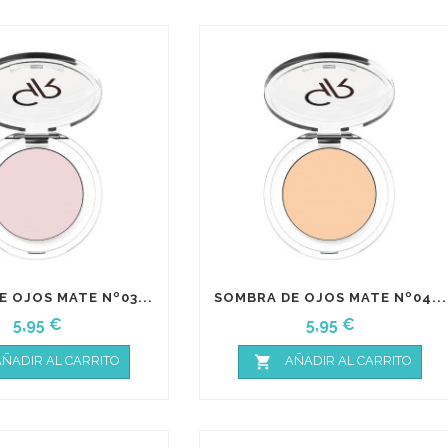
 OJOS MATE Nº03...
SOMBRA DE OJOS MATE Nº04...
Precio
Precio
5,95 €
5,95 €

ÑADIR AL CARRITO
AÑADIR AL CARRITO