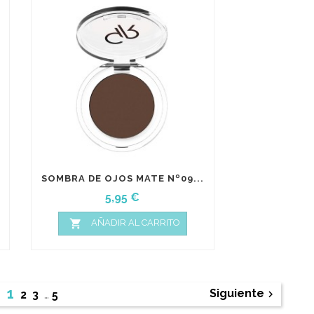
SOMBRA DE OJOS MATE Nº09...
Precio
5,95 €

AÑADIR AL CARRITO
1
Siguiente

2
3
…
5