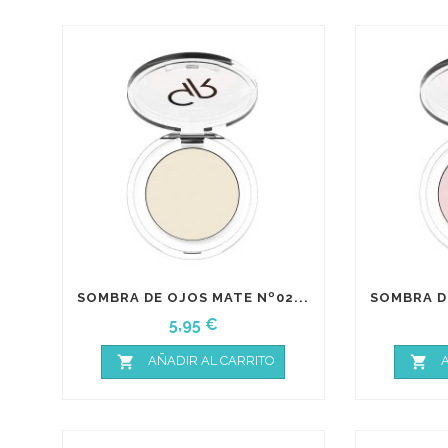
SOMBRA DE OJOS MATE Nº02...
SOMBRA DE
Precio
5,95 €


AÑADIR AL CARRITO
A