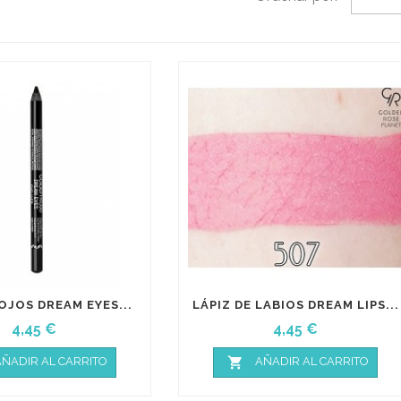
 OJOS DREAM EYES...
LÁPIZ DE LABIOS DREAM LIPS...
Precio
Precio
4,45 €
4,45 €

ÑADIR AL CARRITO
AÑADIR AL CARRITO