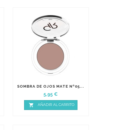
SOMBRA DE OJOS MATE Nº05...
Precio
5,95 €

AÑADIR AL CARRITO