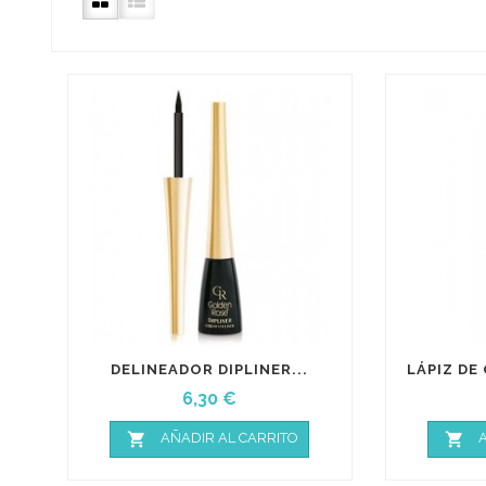
DELINEADOR DIPLINER...
LÁPIZ DE
Precio
6,30 €


AÑADIR AL CARRITO
A