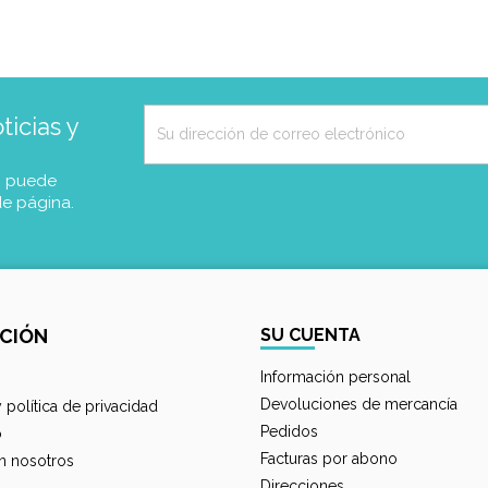
icias y
, puede
de página.
CIÓN
SU CUENTA
Información personal
Devoluciones de mercancía
y política de privacidad
Pedidos
o
Facturas por abono
n nosotros
Direcciones