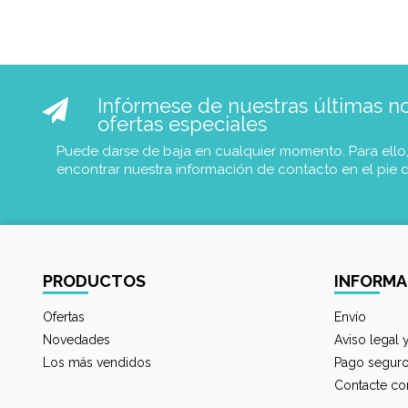
Infórmese de nuestras últimas not
ofertas especiales
Puede darse de baja en cualquier momento. Para ello
encontrar nuestra información de contacto en el pie 
PRODUCTOS
INFORMA
Ofertas
Envío
Novedades
Aviso legal 
Los más vendidos
Pago segur
Contacte co