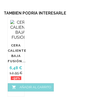
TAMBIÉN PODRÍA INTERESARLE
CERA
CALIENTE
BAJA
FUSIÓN...
Precio
Precio
6,48 €
base
12,95 €
-50%

AÑADIR AL CARRITO