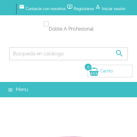



Contacte con nosotros
Registrarse
Iniciar sesión

0
Carrito
(vacío)
Menu
