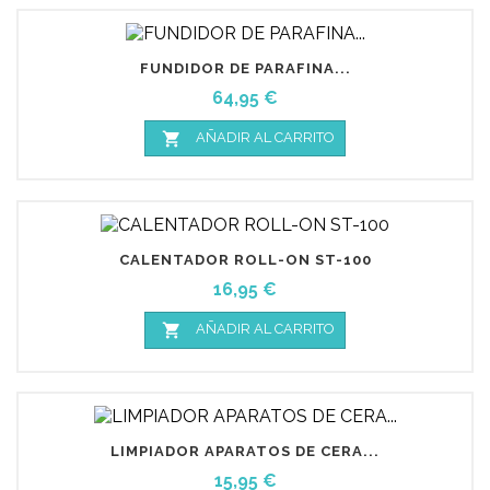
FUNDIDOR DE PARAFINA...
Precio
64,95 €

AÑADIR AL CARRITO
CALENTADOR ROLL-ON ST-100
Precio
16,95 €

AÑADIR AL CARRITO
LIMPIADOR APARATOS DE CERA...
Precio
15,95 €