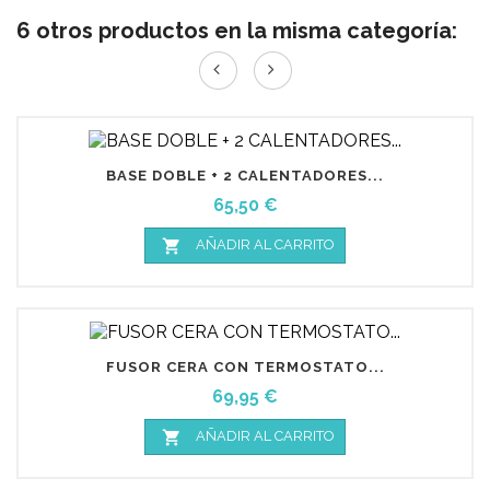
6 otros productos en la misma categoría:
BASE DOBLE + 2 CALENTADORES...
Precio
65,50 €

AÑADIR AL CARRITO
FUSOR CERA CON TERMOSTATO...
Precio
69,95 €

AÑADIR AL CARRITO