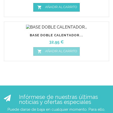

AÑADIR AL CARRITO
BASE DOBLE CALENTADOR...
Precio
32,95 €

AÑADIR AL CARRITO
Infórmese de nuestras últimas
noticias y ofertas especiales
Puede darse de baja en cualquier momento. Para ello,