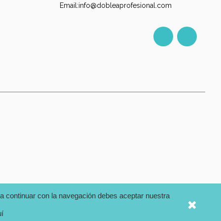
Email:info@dobleaprofesional.com
Facebook
Instagr
m
ara continuar con la navegación debes aceptar nuestra
uí