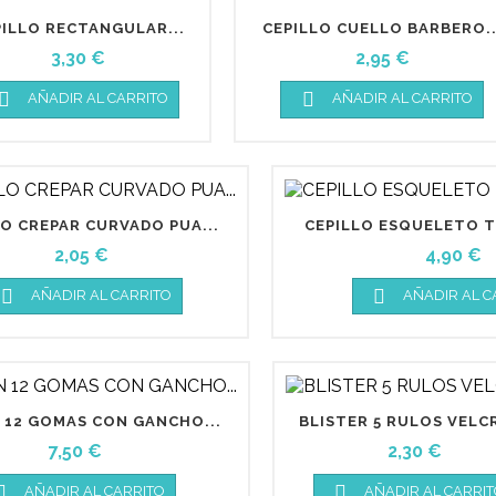
PILLO RECTANGULAR...
CEPILLO CUELLO BARBERO..
Precio
Precio
3,30 €
2,95 €


AÑADIR AL CARRITO
AÑADIR AL CARRITO
LO CREPAR CURVADO PUA...
CEPILLO ESQUELETO T
Precio
Precio
2,05 €
4,90 €


AÑADIR AL CARRITO
AÑADIR AL C
12 GOMAS CON GANCHO...
BLISTER 5 RULOS VELCR
Precio
Precio
7,50 €
2,30 €


AÑADIR AL CARRITO
AÑADIR AL CARRIT