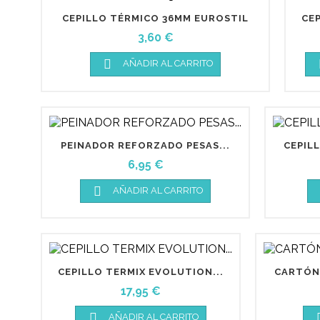
CEPILLO TÉRMICO 36MM EUROSTIL
CE
Precio
3,60 €

AÑADIR AL CARRITO
PEINADOR REFORZADO PESAS...
CEPIL
Precio
6,95 €

AÑADIR AL CARRITO
CEPILLO TERMIX EVOLUTION...
CARTÓN 
Precio
17,95 €

AÑADIR AL CARRITO