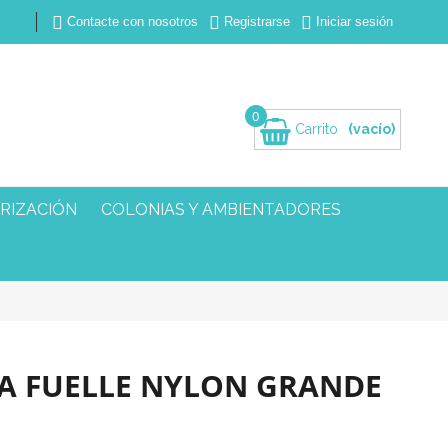



Contacte con nosotros
Registrarse
Iniciar sesión
0
Carrito
(vacío)
RIZACIÓN
COLONIAS Y AMBIENTADORES
A FUELLE NYLON GRANDE