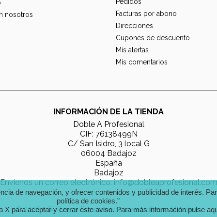
Pedidos
o
Facturas por abono
n nosotros
Direcciones
Cupones de descuento
Mis alertas
Mis comentarios
INFORMACIÓN DE LA TIENDA
Doble A Profesional
CIF: 76138499N
C/ San Isidro, 3 local G
06004 Badajoz
España
Badajoz
Envíenos un correo electrónico:
info@dobleaprofesional.co
encia de navegación, y ofrecer contenidos y publicidad de interés. P
política de cookies.”
© 2026 - Software Ecommerce desarrollado Mardesin
a X para aceptar y cerrar este aviso.
Para más información pulse aq