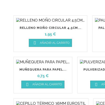
RELLENO MOÑO CIRCULAR 4,5CM...
PAL
Precio
1,95 €

AÑADIR AL CARRITO
MUÑEQUERA PARA PAPEL...
PULVERIZAD
Precio
0,75 €


AÑADIR AL CARRITO
AÑ