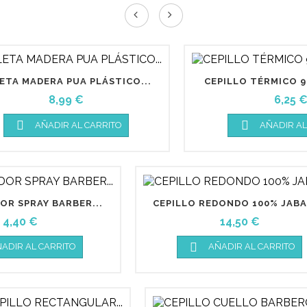
ETA MADERA PUA PLÁSTICO...
CEPILLO TÉRMICO 
Precio
Preci
8,99 €
6,25 


AÑADIR AL CARRITO
AÑADIR AL
OR SPRAY BARBER...
CEPILLO REDONDO 100% JABAL
Precio
Precio
4,40 €
14,50 €

ADIR AL CARRITO
AÑADIR AL CARRITO