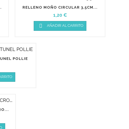
.
RELLENO MOÑO CIRCULAR 3,5CM...
Precio
1,20 €

AÑADIR AL CARRITO
UNEL POLLIE
ARRITO
O...
O