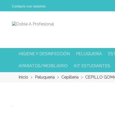
Contacte con nosotros
HIGIENE Y DESINFECCIÓN
PELUQUERÍA
ES
APARATOS/MOBILIARIO
KIT ESTUDIANTES
Inicio
Peluquería
Cepillería
CEPILLO GOM