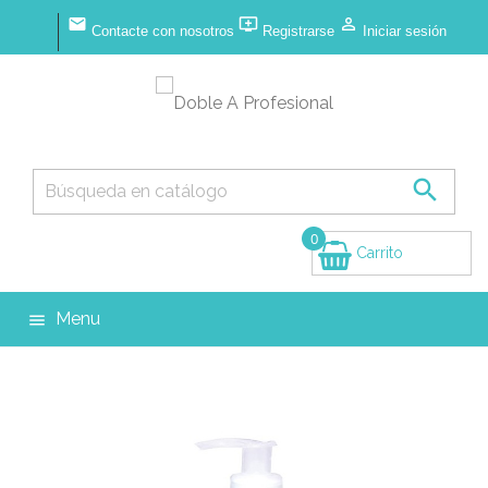



Contacte con nosotros
Registrarse
Iniciar sesión

0
Carrito
(vacío)
Menu
