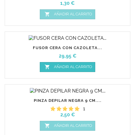
Precio
1,30 €

AÑADIR AL CARRITO
FUSOR CERA CON CAZOLETA...
Precio
29,95 €

AÑADIR AL CARRITO
PINZA DEPILAR NEGRA 9 CM....
1
Precio
2,50 €

AÑADIR AL CARRITO