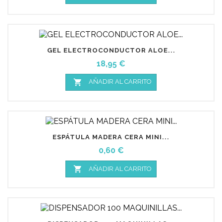
GEL ELECTROCONDUCTOR ALOE...
Precio
18,95 €

AÑADIR AL CARRITO
ESPÁTULA MADERA CERA MINI...
Precio
0,60 €

AÑADIR AL CARRITO