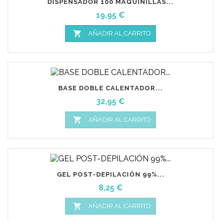
DISPENSADOR 100 MAQUINILLAS...
Precio
19,95 €

AÑADIR AL CARRITO
BASE DOBLE CALENTADOR...
Precio
32,95 €

AÑADIR AL CARRITO
GEL POST-DEPILACIÓN 99%...
Precio
8,25 €

AÑADIR AL CARRITO