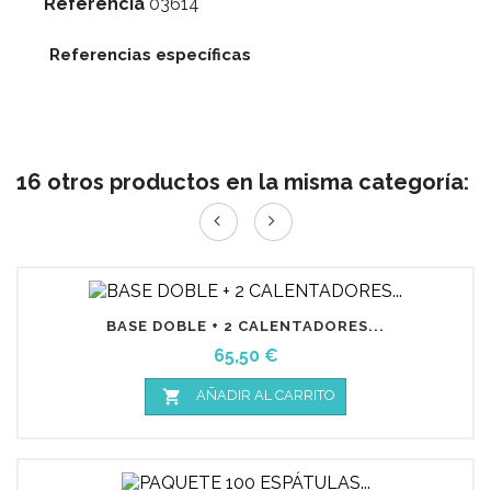
Referencia
03614
Referencias específicas
16 otros productos en la misma categoría:
BASE DOBLE + 2 CALENTADORES...
Precio
65,50 €

AÑADIR AL CARRITO