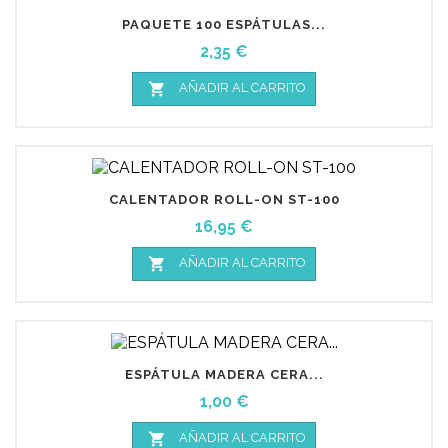
PAQUETE 100 ESPÁTULAS...
Precio
2,35 €

AÑADIR AL CARRITO
CALENTADOR ROLL-ON ST-100
Precio
16,95 €

AÑADIR AL CARRITO
ESPÁTULA MADERA CERA...
Precio
1,00 €

AÑADIR AL CARRITO