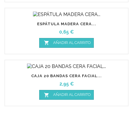
ESPÁTULA MADERA CERA...
Precio
0,65 €

AÑADIR AL CARRITO
CAJA 20 BANDAS CERA FACIAL...
Precio
2,95 €

AÑADIR AL CARRITO