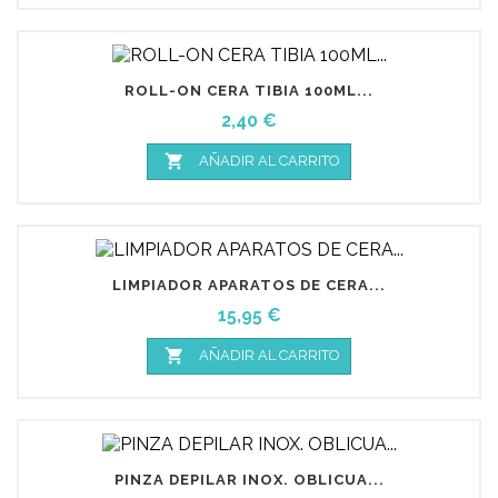
ROLL-ON CERA TIBIA 100ML...
Precio
2,40 €

AÑADIR AL CARRITO
LIMPIADOR APARATOS DE CERA...
Precio
15,95 €

AÑADIR AL CARRITO
PINZA DEPILAR INOX. OBLICUA...