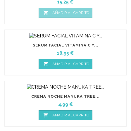
Precio
15,25 €

AÑADIR AL CARRITO
SERUM FACIAL VITAMINA C Y...
Precio
18,95 €

AÑADIR AL CARRITO
CREMA NOCHE MANUKA TREE...
Precio
4,99 €

AÑADIR AL CARRITO