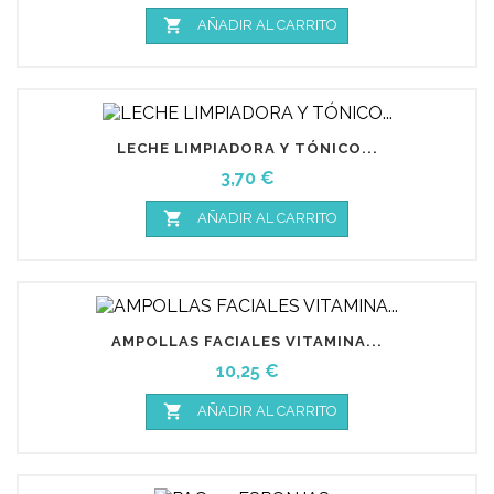

AÑADIR AL CARRITO
LECHE LIMPIADORA Y TÓNICO...
Precio
3,70 €

AÑADIR AL CARRITO
AMPOLLAS FACIALES VITAMINA...
Precio
10,25 €

AÑADIR AL CARRITO