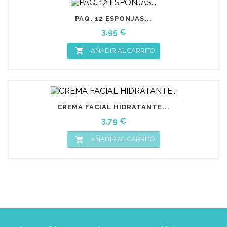
PAQ. 12 ESPONJAS...
Precio
3,95 €

AÑADIR AL CARRITO
CREMA FACIAL HIDRATANTE...
Precio
3,79 €

AÑADIR AL CARRITO