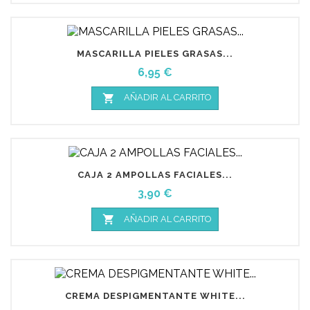
MASCARILLA PIELES GRASAS...
Precio
6,95 €

AÑADIR AL CARRITO
CAJA 2 AMPOLLAS FACIALES...
Precio
3,90 €

AÑADIR AL CARRITO
CREMA DESPIGMENTANTE WHITE...