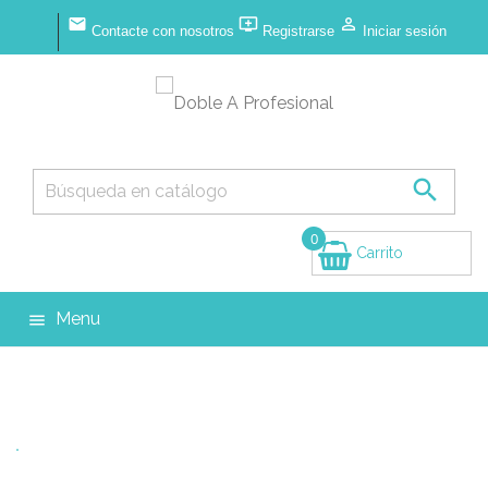



Contacte con nosotros
Registrarse
Iniciar sesión

0
Carrito
(vacío)
Menu
