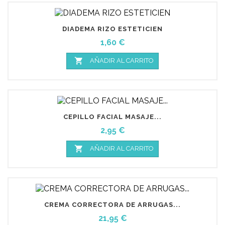
DIADEMA RIZO ESTETICIEN
Precio
1,60 €

AÑADIR AL CARRITO
CEPILLO FACIAL MASAJE...
Precio
2,95 €

AÑADIR AL CARRITO
CREMA CORRECTORA DE ARRUGAS...
Precio
21,95 €