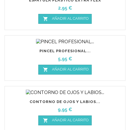
ESPÁTULA PLÁSTICO EXTRA FLEX
Precio
2,95 €

AÑADIR AL CARRITO
PINCEL PROFESIONAL...
Precio
5,95 €

AÑADIR AL CARRITO
CONTORNO DE OJOS Y LABIOS...
Precio
9,95 €

AÑADIR AL CARRITO