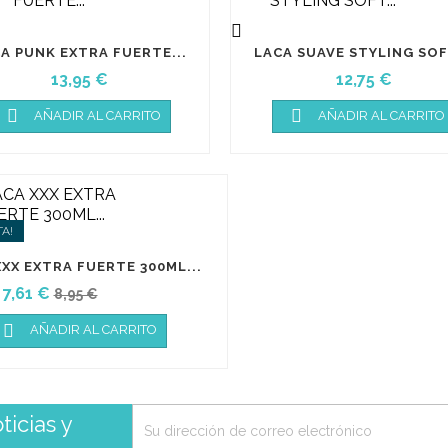

A PUNK EXTRA FUERTE...
LACA SUAVE STYLING SOFT
Precio
Precio
13,95 €
12,75 €


AÑADIR AL CARRITO
AÑADIR AL CARRITO
TA!
XX EXTRA FUERTE 300ML...
Precio
Precio
7,61 €
-15%
8,95 €
base

AÑADIR AL CARRITO
icias y