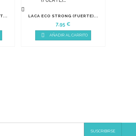

...
LACA ECO STRONG (FUERTE)...
Precio
7,95 €

AÑADIR AL CARRITO