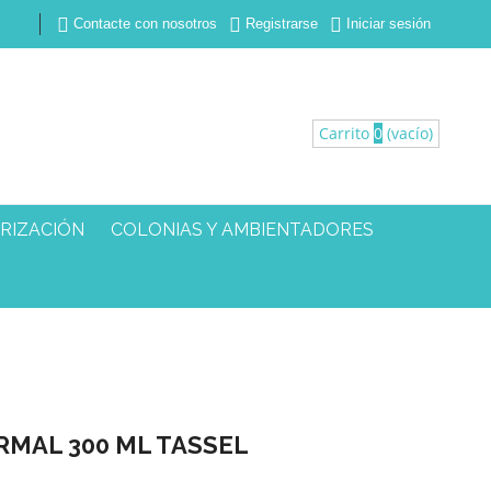



Contacte con nosotros
Registrarse
Iniciar sesión
Carrito
0
(vacío)
RIZACIÓN
COLONIAS Y AMBIENTADORES
RMAL 300 ML TASSEL