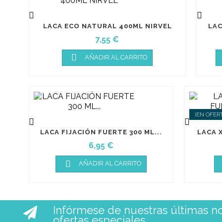


LACA ECO NATURAL 400ML NIRVEL
LAC
Precio
7,55 €

AÑADIR AL CARRITO
¡EN OFER


LACA FIJACIÓN FUERTE 300 ML...
LACA X
Precio
6,95 €

AÑADIR AL CARRITO
Infórmese de nuestras últimas not
ofertas especiales