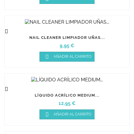

NAIL CLEANER LIMPIADOR UÑAS...
Precio
9,95 €

AÑADIR AL CARRITO

LÍQUIDO ACRÍLICO MEDIUM...
Precio
12,95 €

AÑADIR AL CARRITO