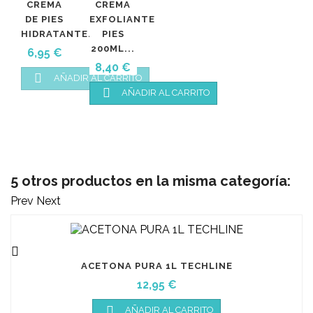
CREMA
CREMA
DE PIES
EXFOLIANTE
HIDRATANTE...
PIES
200ML...
Precio
6,95 €
Precio
8,40 €

AÑADIR AL CARRITO

AÑADIR AL CARRITO
5 otros productos en la misma categoría:
Prev
Next

ACETONA PURA 1L TECHLINE
Precio
12,95 €

AÑADIR AL CARRITO