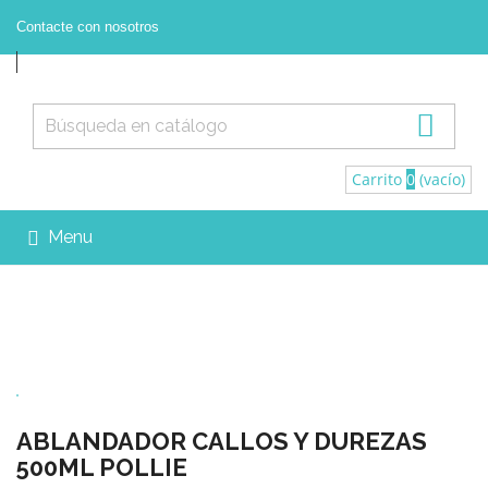
Contacte con nosotros



Contacte con nosotros
Registrarse
Iniciar sesión

Carrito
0
(vacío)
Menu

ABLANDADOR CALLOS Y DUREZAS
500ML POLLIE