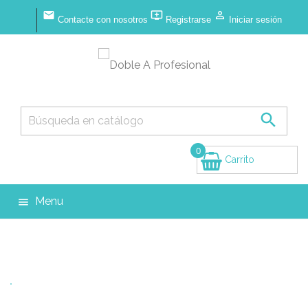



Contacte con nosotros
Registrarse
Iniciar sesión

0
Carrito
(vacío)
Menu
