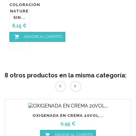
COLORACIÓN
NATURE
SIN...
Precio
6,15 €

AÑADIR AL CARRITO
8 otros productos en la misma categoría:
OXIGENADA EN CREMA 20VOL...
Precio
0,95 €

AÑADIR AL CARRITO