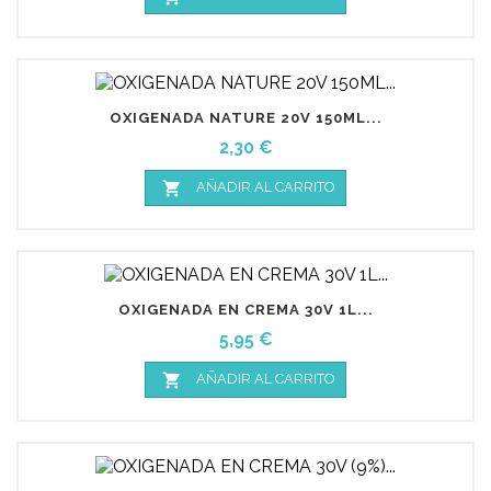
OXIGENADA NATURE 20V 150ML...
Precio
2,30 €

AÑADIR AL CARRITO
OXIGENADA EN CREMA 30V 1L...
Precio
5,95 €

AÑADIR AL CARRITO