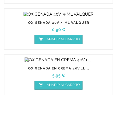
OXIGENADA 40V 75ML VALQUER
Precio
0,90 €

AÑADIR AL CARRITO
OXIGENADA EN CREMA 40V 1L...
Precio
5,95 €

AÑADIR AL CARRITO