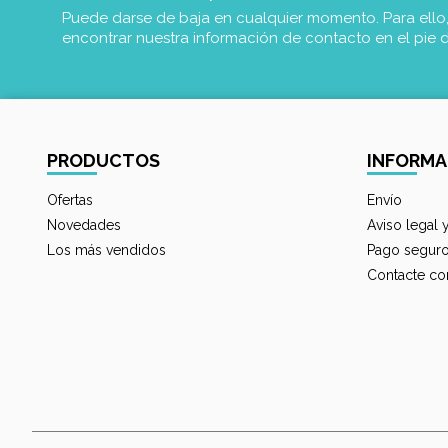
Puede darse de baja en cualquier momento. Para ello
encontrar nuestra información de contacto en el pie 
PRODUCTOS
INFORMA
Ofertas
Envío
Novedades
Aviso legal 
Los más vendidos
Pago segur
Contacte co