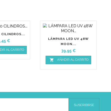
 CILINDROS...
LÁMPARA LED UV 48W
CAJ
recio
5,45 €
MOON...
DIR AL CARRITO
Precio
39,95 €

AÑADIR AL CARRITO