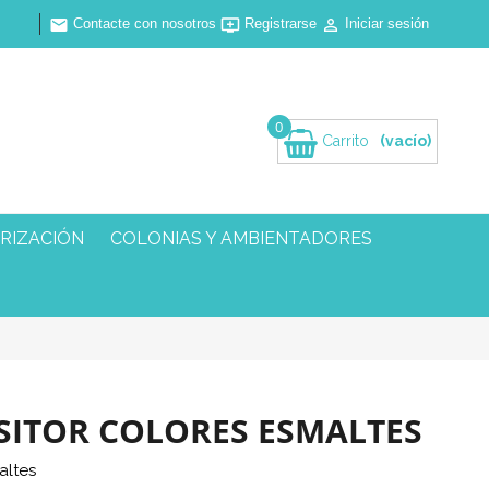
Contacte con nosotros
Registrarse
Iniciar sesión



0
Carrito
(vacío)
RIZACIÓN
COLONIAS Y AMBIENTADORES
SITOR COLORES ESMALTES
altes