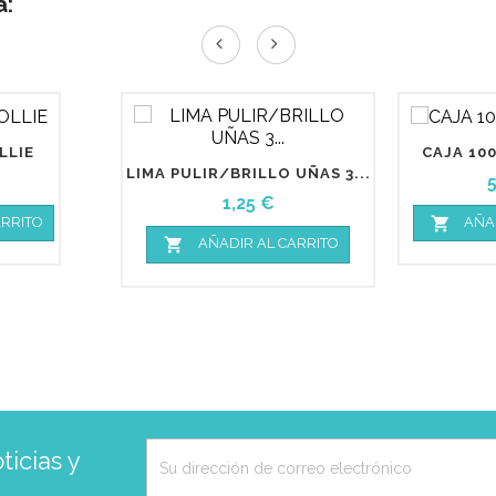
a:
LLIE
CAJA 100
LIMA PULIR/BRILLO UÑAS 3...
P
Precio
1,25 €

ARRITO
AÑA

AÑADIR AL CARRITO
icias y