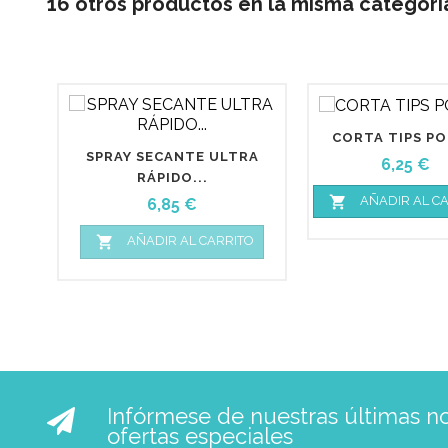
16 otros productos en la misma categorí
CORTA TIPS PO
SPRAY SECANTE ULTRA
Precio
6,25 €
RÁPIDO...

AÑADIR AL C
Precio
6,85 €

AÑADIR AL CARRITO
Infórmese de nuestras últimas not
ofertas especiales