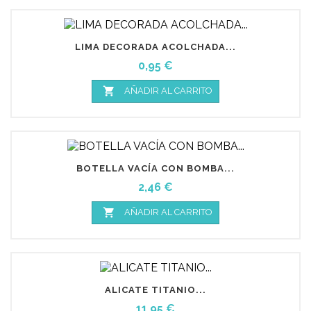
LIMA DECORADA ACOLCHADA...
Precio
0,95 €

AÑADIR AL CARRITO
BOTELLA VACÍA CON BOMBA...
Precio
2,46 €

AÑADIR AL CARRITO
ALICATE TITANIO...
Precio
11,95 €