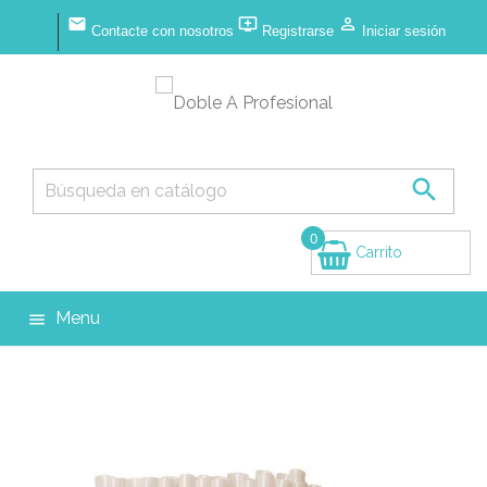



Contacte con nosotros
Registrarse
Iniciar sesión

0
Carrito
(vacío)
Menu
