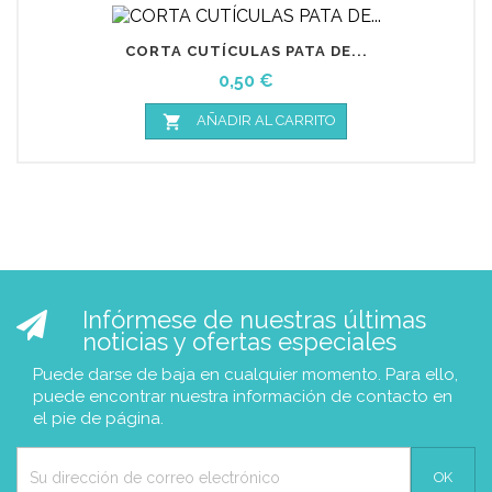
CORTA CUTÍCULAS PATA DE...
Precio
0,50 €

AÑADIR AL CARRITO
Infórmese de nuestras últimas
noticias y ofertas especiales
Puede darse de baja en cualquier momento. Para ello,
puede encontrar nuestra información de contacto en
el pie de página.