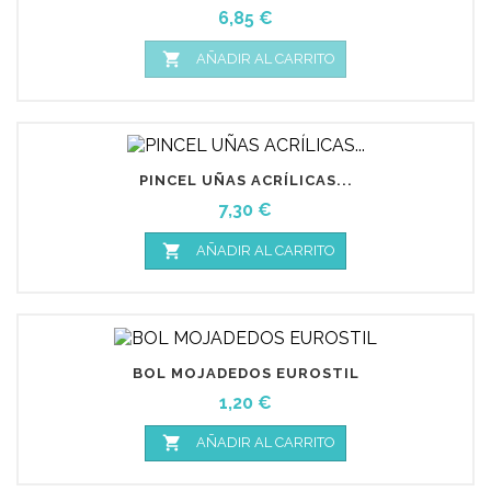
Precio
6,85 €

AÑADIR AL CARRITO
PINCEL UÑAS ACRÍLICAS...
Precio
7,30 €

AÑADIR AL CARRITO
BOL MOJADEDOS EUROSTIL
Precio
1,20 €

AÑADIR AL CARRITO