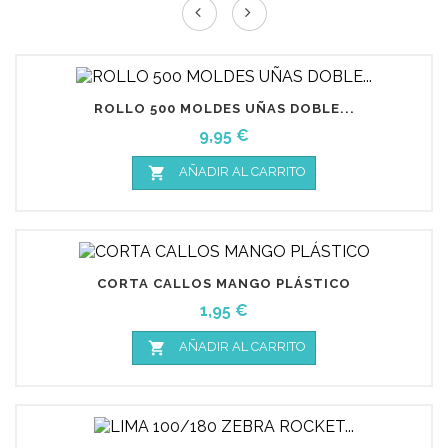
ROLLO 500 MOLDES UÑAS DOBLE...
Precio
9,95 €

AÑADIR AL CARRITO
CORTA CALLOS MANGO PLÁSTICO
Precio
1,95 €

AÑADIR AL CARRITO