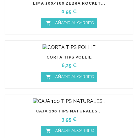
LIMA 100/180 ZEBRA ROCKET...
Precio
0,95 €

AÑADIR AL CARRITO
CORTA TIPS POLLIE
Precio
6,25 €

AÑADIR AL CARRITO
CAJA 100 TIPS NATURALES...
Precio
3,95 €

AÑADIR AL CARRITO