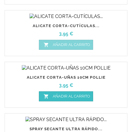
ALICATE CORTA-CUTÍCULAS...
Precio
3,95 €

AÑADIR AL CARRITO
ALICATE CORTA-UÑAS 10CM POLLIE
Precio
3,95 €

AÑADIR AL CARRITO
SPRAY SECANTE ULTRA RÁPIDO...