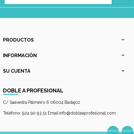
PRODUCTOS

INFORMACIÓN

SU CUENTA

DOBLE A PROFESIONAL
C/ Saavedra Palmeiro 6 06004 Badajoz
Teléfono: 924 90 93 51 Email:info@dobleaprofesional.com
Facebo
I