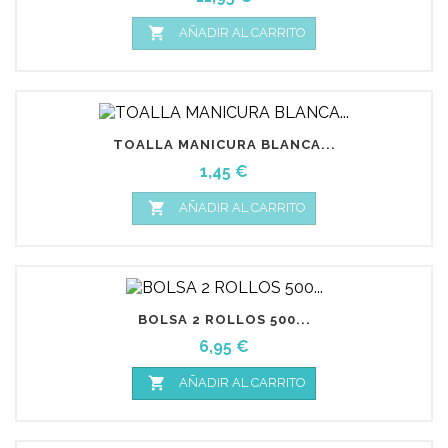

AÑADIR AL CARRITO
TOALLA MANICURA BLANCA...
Precio
1,45 €

AÑADIR AL CARRITO
BOLSA 2 ROLLOS 500...
Precio
6,95 €

AÑADIR AL CARRITO