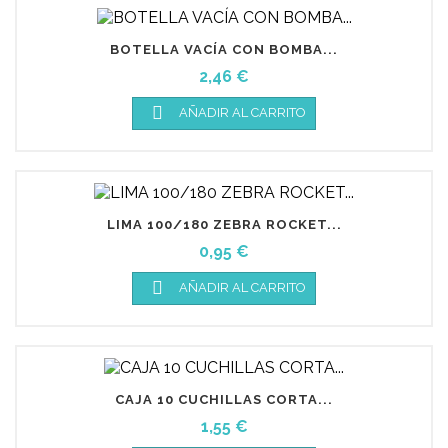
BOTELLA VACÍA CON BOMBA...
Precio
2,46 €

AÑADIR AL CARRITO
LIMA 100/180 ZEBRA ROCKET...
Precio
0,95 €

AÑADIR AL CARRITO
CAJA 10 CUCHILLAS CORTA...
Precio
1,55 €