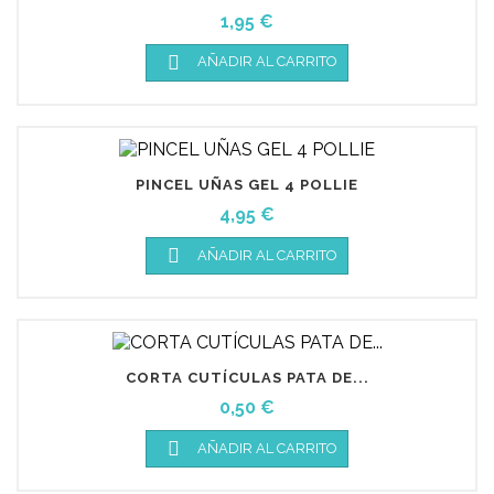
Precio
1,95 €

AÑADIR AL CARRITO
PINCEL UÑAS GEL 4 POLLIE
Precio
4,95 €

AÑADIR AL CARRITO
CORTA CUTÍCULAS PATA DE...
Precio
0,50 €

AÑADIR AL CARRITO