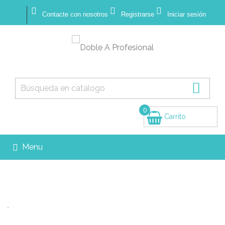



Contacte con nosotros
Registrarse
Iniciar sesión

0
Carrito
(vacío)
Menu
