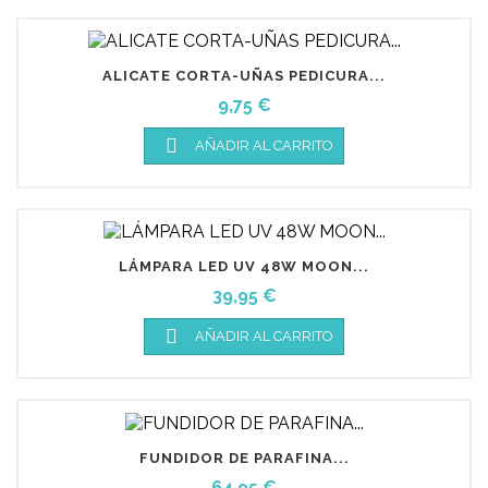
ALICATE CORTA-UÑAS PEDICURA...
Precio
9,75 €

AÑADIR AL CARRITO
LÁMPARA LED UV 48W MOON...
Precio
39,95 €

AÑADIR AL CARRITO
FUNDIDOR DE PARAFINA...
Precio
64,95 €