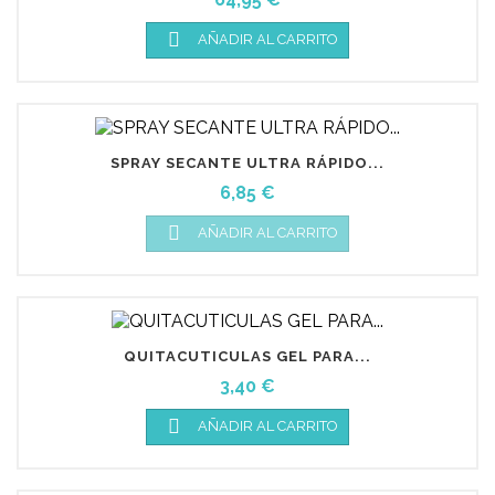

AÑADIR AL CARRITO
SPRAY SECANTE ULTRA RÁPIDO...
Precio
6,85 €

AÑADIR AL CARRITO
QUITACUTICULAS GEL PARA...
Precio
3,40 €

AÑADIR AL CARRITO