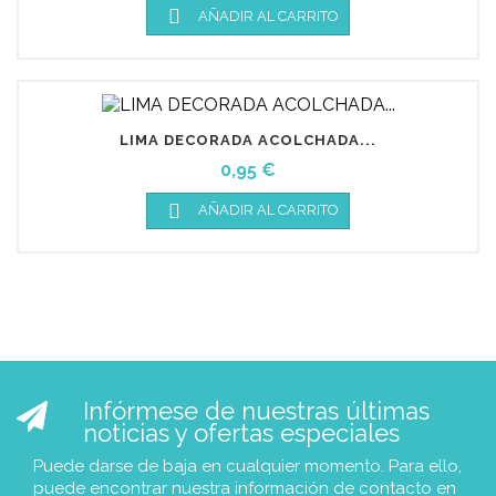

AÑADIR AL CARRITO
LIMA DECORADA ACOLCHADA...
Precio
0,95 €

AÑADIR AL CARRITO
Infórmese de nuestras últimas
noticias y ofertas especiales
Puede darse de baja en cualquier momento. Para ello,
puede encontrar nuestra información de contacto en