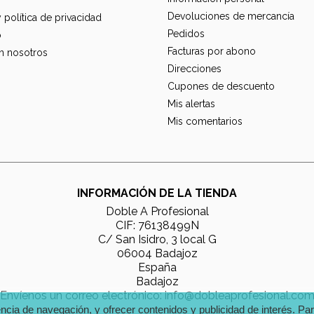
Devoluciones de mercancía
y política de privacidad
Pedidos
o
Facturas por abono
n nosotros
Direcciones
Cupones de descuento
Mis alertas
Mis comentarios
INFORMACIÓN DE LA TIENDA
Doble A Profesional
CIF: 76138499N
C/ San Isidro, 3 local G
06004 Badajoz
España
Badajoz
Envíenos un correo electrónico:
info@dobleaprofesional.co
encia de navegación, y ofrecer contenidos y publicidad de interés. P