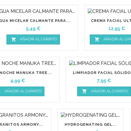
GUA MICELAR CALMANTE PARA...
CREMA FACIAL ULT
Precio
Precio
5,49 €
12,95 €


AÑADIR AL CARRITO
AÑADIR AL CA
NOCHE MANUKA TREE...
LIMPIADOR FACIAL SÓLIDO.
Precio
Precio
4,99 €
7,95 €


AÑADIR AL CARRITO
AÑADIR AL CARRITO
RANITOS ARMONY...
HYDROGENATING GEL...