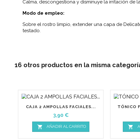
Calma, descongestiona y disminuye la irritación de la
Modo de empleo:
Sobre el rostro limpio, extender una capa de Delica
testado.
16 otros productos en la misma categorí
CAJA 2 AMPOLLAS FACIALES...
TÓNICO F
Precio
3,90 €


AÑADIR AL CARRITO
A