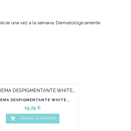
 Aplicar una vez a la semana. Dermatológicamente
EMA DESPIGMENTANTE WHITE...
Precio
15,25 €

AÑADIR AL CARRITO