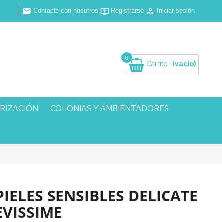
Contacte con nosotros
Registrarse
Iniciar sesión



0
Carrito
(vacío)
RIZACIÓN
COLONIAS Y AMBIENTADORES
IELES SENSIBLES DELICATE
EVISSIME