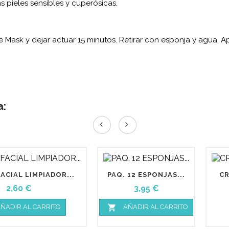
s pieles sensibles y cuperósicas.
te Mask y dejar actuar 15 minutos. Retirar con esponja y agua.
a:
ACIAL LIMPIADOR...
PAQ. 12 ESPONJAS...
CR
Precio
Precio
2,60 €
3,95 €

ÑADIR AL CARRITO
AÑADIR AL CARRITO