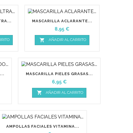
RA...
MASCARILLA ACLARANTE...
Precio
8,95 €

RRITO
AÑADIR AL CARRITO
..
MASCARILLA PIELES GRASAS...
Precio
6,95 €

AÑADIR AL CARRITO
AMPOLLAS FACIALES VITAMINA...