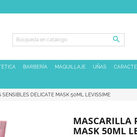

TÉTICA
BARBERÍA
MAQUILLAJE
UÑAS
CARACTE
S SENSIBLES DELICATE MASK 50ML LEVISSIME
MASCARILLA P
MASK 50ML L