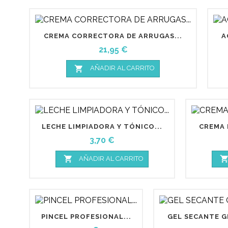
CREMA CORRECTORA DE ARRUGAS...
A
Precio
21,95 €

AÑADIR AL CARRITO
LECHE LIMPIADORA Y TÓNICO...
CREMA 
Precio
3,70 €

AÑADIR AL CARRITO
PINCEL PROFESIONAL...
GEL SECANTE G