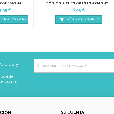
ROFESIONAL...
TÓNICO PIELES GRASAS ARMONY...
Precio
Precio
5,95 €
6,95 €

DIR AL CARRITO
AÑADIR AL CARRITO
icias y
, puede
de página.
CIÓN
SU CUENTA