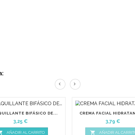
a:
UILLANTE BIFÁSICO DE...
CREMA FACIAL HIDRATAN
Precio
Precio
3,25 €
3,79 €


AÑADIR AL CARRITO
AÑADIR AL CARRIT