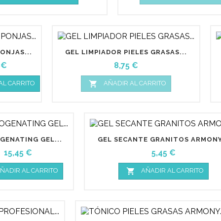
PONJAS...
GEL LIMPIADOR PIELES GRASAS...
io
Precio
 €
8,75 €

AL CARRITO
AÑADIR AL CARRITO
GENATING GEL...
GEL SECANTE GRANITOS ARMONY.
Precio
Precio
15,45 €
5,45 €

ÑADIR AL CARRITO
AÑADIR AL CARRITO