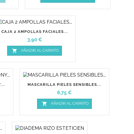
CAJA 2 AMPOLLAS FACIALES...
Precio
3,90 €

AÑADIR AL CARRITO
..
MASCARILLA PIELES SENSIBLES...
Precio
6,75 €

AÑADIR AL CARRITO