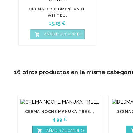
CREMA DESPIGMENTANTE
WHITE...
Precio
15,25 €

AÑADIR AL CARRITO
16 otros productos en la misma categorí
CREMA NOCHE MANUKA TREE...
DESMAQ
Precio
4,99 €

AÑADIR AL CARRITO