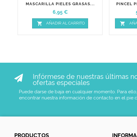
MASCARILLA PIELES GRASAS...
PINCEL P
Precio
6,95 €


AÑADIR AL CARRITO
AÑA
Infórmese de nuestras últimas not
ofertas especiales
Puede darse de baja en cualquier momento. Para ello
encontrar nuestra información de contacto en el pie 
PRODUCTOS
INFORMA