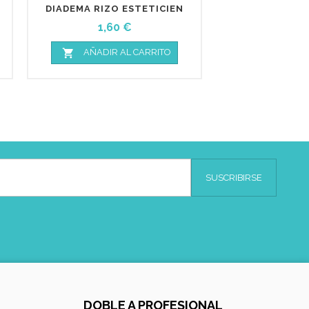
DIADEMA RIZO ESTETICIEN
Precio
1,60 €

AÑADIR AL CARRITO
DOBLE A PROFESIONAL