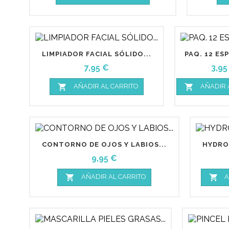
LIMPIADOR FACIAL SÓLIDO...
PAQ. 12 ES
Precio
Prec
7,95 €
3,95


AÑADIR AL CARRITO
AÑADIR 
CONTORNO DE OJOS Y LABIOS...
HYDRO
Precio
9,95 €


AÑADIR AL CARRITO
A