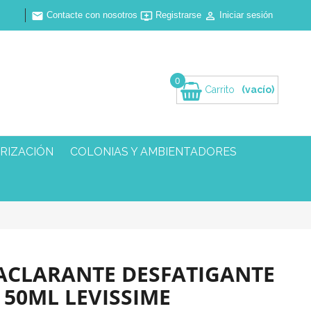
Contacte con nosotros
Registrarse
Iniciar sesión



0
Carrito
(vacío)
RIZACIÓN
COLONIAS Y AMBIENTADORES
ACLARANTE DESFATIGANTE
 50ML LEVISSIME