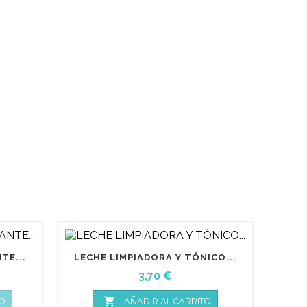
TE...
LECHE LIMPIADORA Y TÓNICO...
Precio
3,70 €

O
AÑADIR AL CARRITO