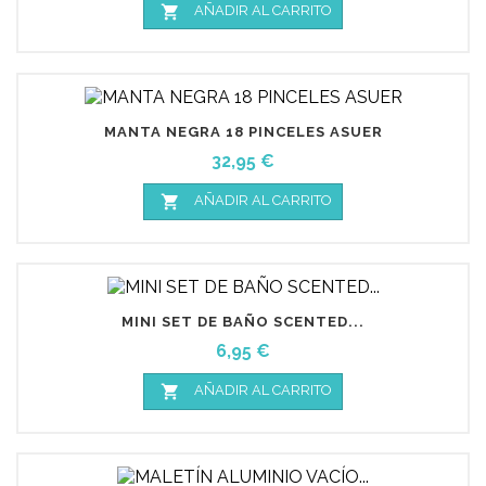

AÑADIR AL CARRITO
MANTA NEGRA 18 PINCELES ASUER
Precio
32,95 €

AÑADIR AL CARRITO
MINI SET DE BAÑO SCENTED...
Precio
6,95 €

AÑADIR AL CARRITO