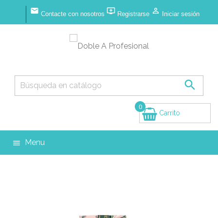



Contacte con nosotros
Registrarse
Iniciar sesión

0
Carrito
(vacío)
Menu
