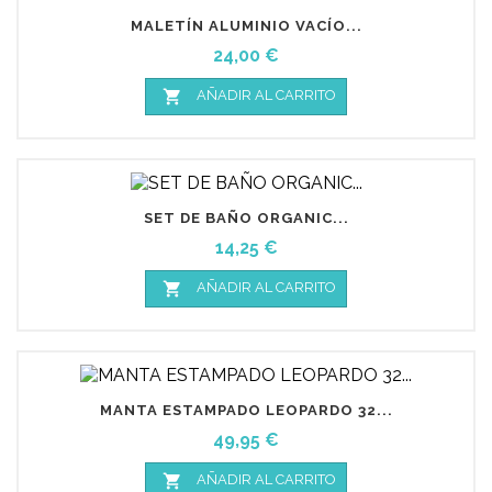
MALETÍN ALUMINIO VACÍO...
Precio
24,00 €

AÑADIR AL CARRITO
SET DE BAÑO ORGANIC...
Precio
14,25 €

AÑADIR AL CARRITO
MANTA ESTAMPADO LEOPARDO 32...
Precio
49,95 €

AÑADIR AL CARRITO