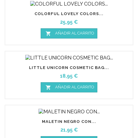
COLORFUL LOVELY COLORS...
Precio
25,95 €

AÑADIR AL CARRITO
LITTLE UNICORN COSMETIC BAG...
Precio
18,95 €

AÑADIR AL CARRITO
MALETIN NEGRO CON...
Precio
21,95 €