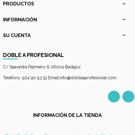
PRODUCTOS

INFORMACIÓN

SU CUENTA

DOBLE A PROFESIONAL
C/ Saavedra Palmeiro 6 06004 Badajoz
Teléfono: 924 90 93 51 Email:info@dobleaprofesional.com
Facebo
I
INFORMACIÓN DE LA TIENDA