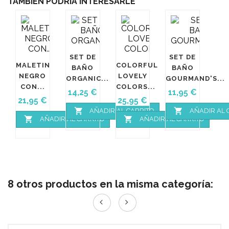
TAMBIÉN PODRÍA INTERESARLE
SET DE
SET DE
MALETIN
COLORFUL
BAÑO
BAÑO
NEGRO
LOVELY
ORGANIC...
GOURMAND'S...
CON...
COLORS...
Precio
Precio
14,25 €
11,95 €
Precio
Precio
21,95 €
25,95 €


AÑADIR AL CARRITO
AÑADIR AL 


AÑADIR AL CARRITO
AÑADIR AL CARRITO
8 otros productos en la misma categoría: