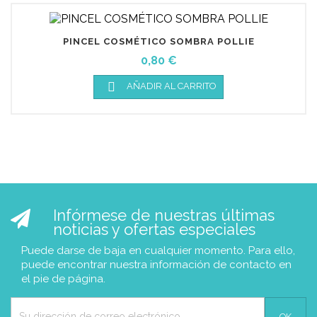
PINCEL COSMÉTICO SOMBRA POLLIE
Precio
0,80 €

AÑADIR AL CARRITO
Infórmese de nuestras últimas
noticias y ofertas especiales
Puede darse de baja en cualquier momento. Para ello,
puede encontrar nuestra información de contacto en
el pie de página.