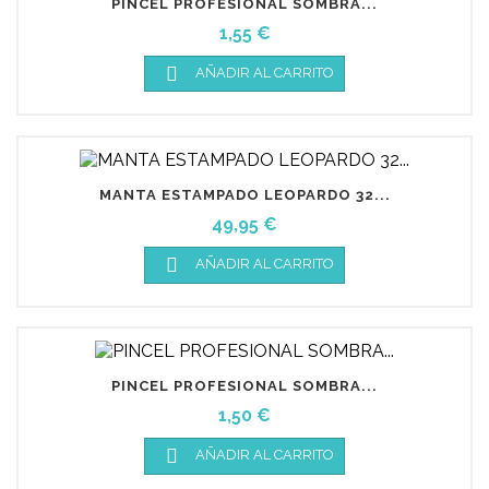
PINCEL PROFESIONAL SOMBRA...
Precio
1,55 €

AÑADIR AL CARRITO
MANTA ESTAMPADO LEOPARDO 32...
Precio
49,95 €

AÑADIR AL CARRITO
PINCEL PROFESIONAL SOMBRA...
Precio
1,50 €

AÑADIR AL CARRITO