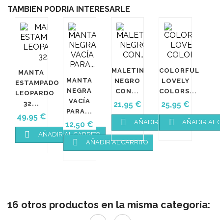
TAMBIÉN PODRÍA INTERESARLE
MALETIN
COLORFUL
MANTA
MANTA
NEGRO
LOVELY
ESTAMPADO
NEGRA
CON...
COLORS...
LEOPARDO
VACÍA
Precio
Precio
32...
21,95 €
25,95 €
PARA...
Precio
49,95 €


AÑADIR AL CARRITO
AÑADIR AL 
Precio
12,50 €

AÑADIR AL CARRITO

AÑADIR AL CARRITO
16 otros productos en la misma categoría: