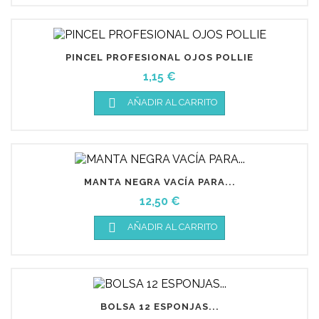
PINCEL PROFESIONAL OJOS POLLIE
Precio
1,15 €

AÑADIR AL CARRITO
MANTA NEGRA VACÍA PARA...
Precio
12,50 €

AÑADIR AL CARRITO
BOLSA 12 ESPONJAS...