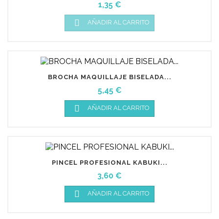
Precio
1,35 €

AÑADIR AL CARRITO
BROCHA MAQUILLAJE BISELADA...
Precio
5,45 €

AÑADIR AL CARRITO
PINCEL PROFESIONAL KABUKI...
Precio
3,60 €

AÑADIR AL CARRITO