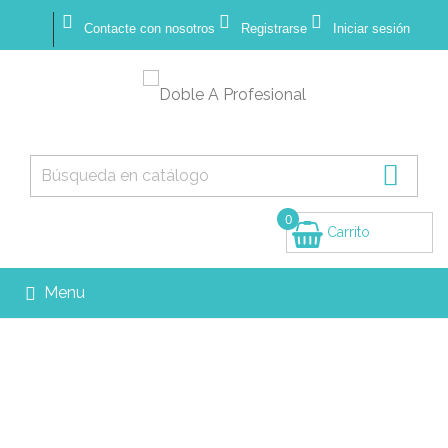



Contacte con nosotros
Registrarse
Iniciar sesión

0
Carrito
(vacío)
Menu
