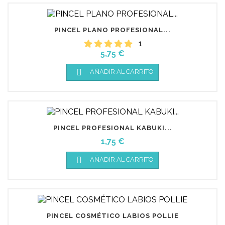
PINCEL PLANO PROFESIONAL...
1
Precio
5,75 €

AÑADIR AL CARRITO
PINCEL PROFESIONAL KABUKI...
Precio
1,75 €

AÑADIR AL CARRITO
PINCEL COSMÉTICO LABIOS POLLIE