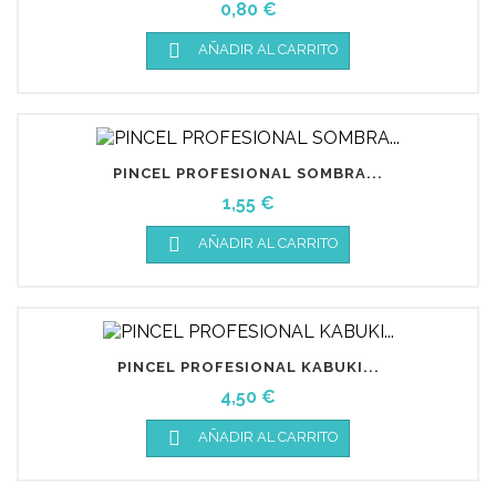
Precio
0,80 €

AÑADIR AL CARRITO
PINCEL PROFESIONAL SOMBRA...
Precio
1,55 €

AÑADIR AL CARRITO
PINCEL PROFESIONAL KABUKI...
Precio
4,50 €

AÑADIR AL CARRITO