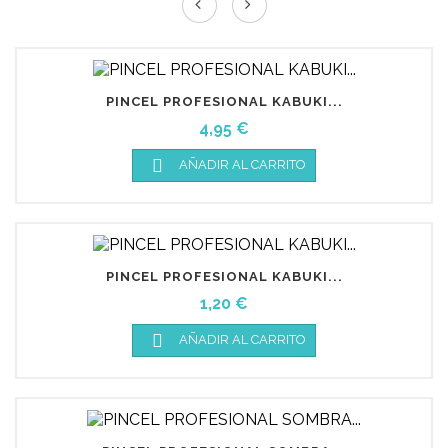
PINCEL PROFESIONAL KABUKI...
Precio
4,95 €

AÑADIR AL CARRITO
PINCEL PROFESIONAL KABUKI...
Precio
1,20 €

AÑADIR AL CARRITO