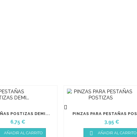

ÑAS POSTIZAS DEMI...
PINZAS PARA PESTAÑAS PO
Precio
Precio
6,75 €
3,95 €

AÑADIR AL CARRITO
AÑADIR AL CARRITO