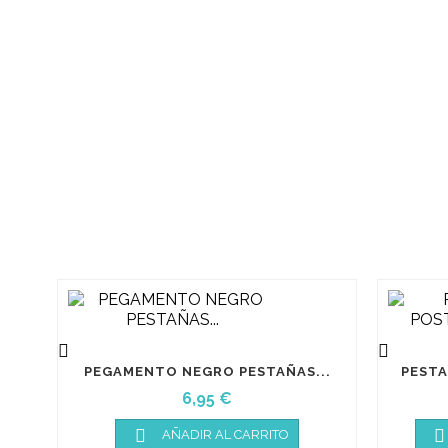


PEGAMENTO NEGRO PESTAÑAS...
PESTA
Precio
6,95 €


AÑADIR AL CARRITO