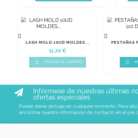


LASH MOLD 10UD MOLDES...
PESTAÑAS P
Precio
11,70 €


AÑADIR AL CARRITO
A
Infórmese de nuestras últimas not
ofertas especiales
Puede darse de baja en cualquier momento. Para ello
encontrar nuestra información de contacto en el pie 