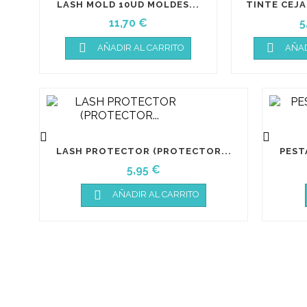
LASH MOLD 10UD MOLDES...
TINTE CEJA
Precio
P
11,70 €
5


AÑADIR AL CARRITO
AÑAD


LASH PROTECTOR (PROTECTOR...
PEST
Precio
5,95 €

AÑADIR AL CARRITO