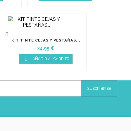

KIT TINTE CEJAS Y PESTAÑAS...
Precio
34,95 €

AÑADIR AL CARRITO