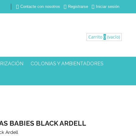



Contacte con nosotros
Registrarse
Iniciar sesión
Carrito
0
(vacío)
RIZACIÓN
COLONIAS Y AMBIENTADORES
AS BABIES BLACK ARDELL
ck Ardell