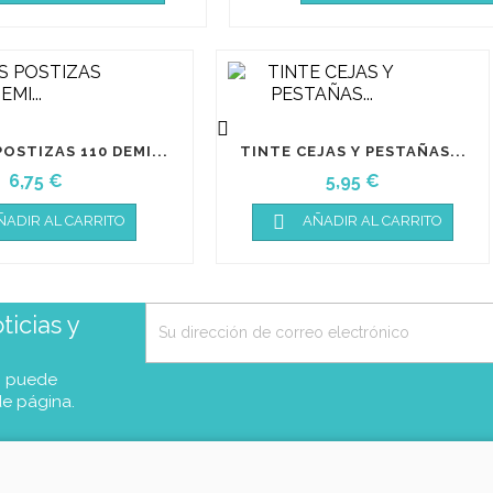

OSTIZAS 110 DEMI...
TINTE CEJAS Y PESTAÑAS...
Precio
Precio
6,75 €
5,95 €

ÑADIR AL CARRITO
AÑADIR AL CARRITO
icias y
, puede
de página.