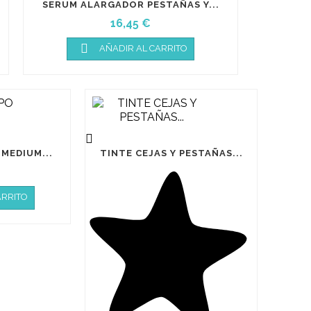
SERUM ALARGADOR PESTAÑAS Y...
Precio
16,45 €

AÑADIR AL CARRITO

MEDIUM...
TINTE CEJAS Y PESTAÑAS...
ARRITO