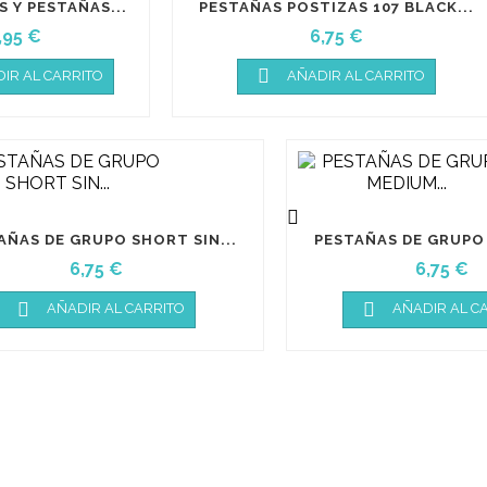
S Y PESTAÑAS...
PESTAÑAS POSTIZAS 107 BLACK...
recio
Precio
,95 €
6,75 €

IR AL CARRITO
AÑADIR AL CARRITO

AÑAS DE GRUPO SHORT SIN...
PESTAÑAS DE GRUPO 
Precio
Precio
6,75 €
6,75 €


AÑADIR AL CARRITO
AÑADIR AL C