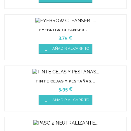
EYEBROW CLEANSER -...
Precio
3,75 €

AÑADIR AL CARRITO
TINTE CEJAS Y PESTAÑAS...
Precio
5,95 €

AÑADIR AL CARRITO