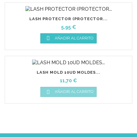
LASH PROTECTOR (PROTECTOR...
Precio
5,95 €

AÑADIR AL CARRITO
LASH MOLD 10UD MOLDES...
Precio
11,70 €

AÑADIR AL CARRITO