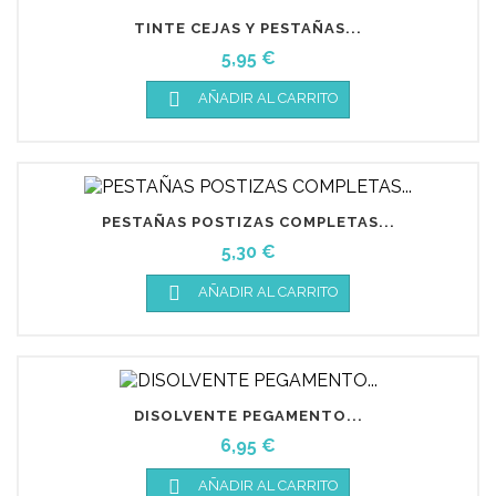
TINTE CEJAS Y PESTAÑAS...
Precio
5,95 €

AÑADIR AL CARRITO
PESTAÑAS POSTIZAS COMPLETAS...
Precio
5,30 €

AÑADIR AL CARRITO
DISOLVENTE PEGAMENTO...
Precio
6,95 €

AÑADIR AL CARRITO