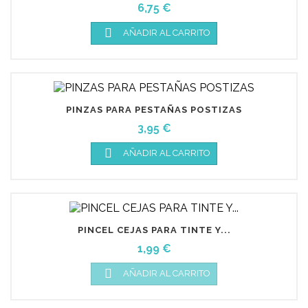
Precio
6,75 €

AÑADIR AL CARRITO
PINZAS PARA PESTAÑAS POSTIZAS
Precio
3,95 €

AÑADIR AL CARRITO
PINCEL CEJAS PARA TINTE Y...
Precio
1,99 €

AÑADIR AL CARRITO