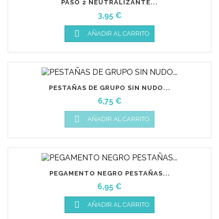
PASO 2 NEUTRALIZANTE...
Precio
3,95 €

AÑADIR AL CARRITO
PESTAÑAS DE GRUPO SIN NUDO...
Precio
6,75 €

AÑADIR AL CARRITO
PEGAMENTO NEGRO PESTAÑAS...
Precio
6,95 €

AÑADIR AL CARRITO