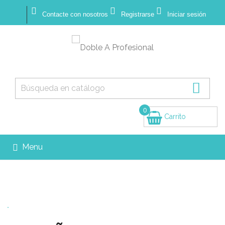



Contacte con nosotros
Registrarse
Iniciar sesión

0
Carrito
(vacío)
Menu
