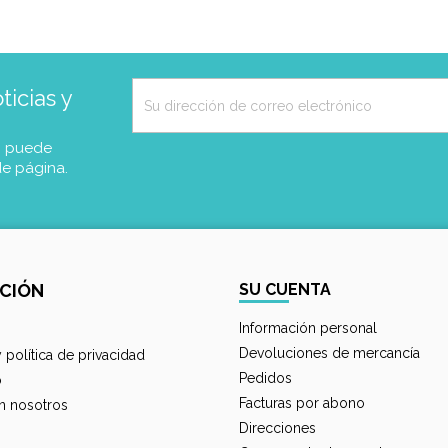
icias y
, puede
de página.
CIÓN
SU CUENTA
Información personal
Devoluciones de mercancía
y política de privacidad
Pedidos
o
Facturas por abono
n nosotros
Direcciones