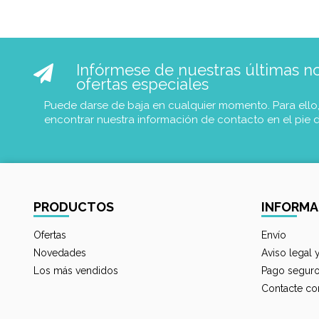
Infórmese de nuestras últimas not
ofertas especiales
Puede darse de baja en cualquier momento. Para ello
encontrar nuestra información de contacto en el pie 
PRODUCTOS
INFORMA
Ofertas
Envío
Novedades
Aviso legal 
Los más vendidos
Pago segur
Contacte co