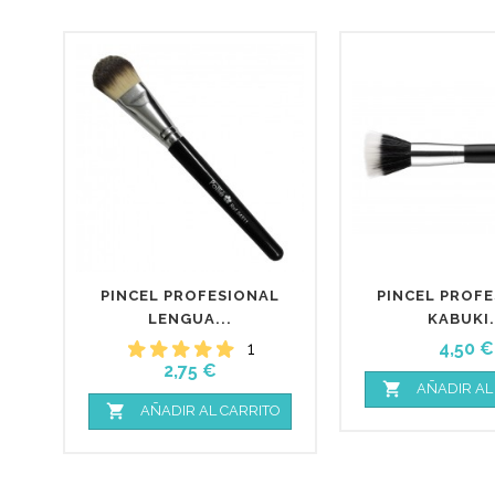
PINCEL PROFESIONAL
PINCEL PROF
LENGUA...
KABUKI.
Preci
1
4,50 €
Precio
2,75 €

AÑADIR AL

AÑADIR AL CARRITO