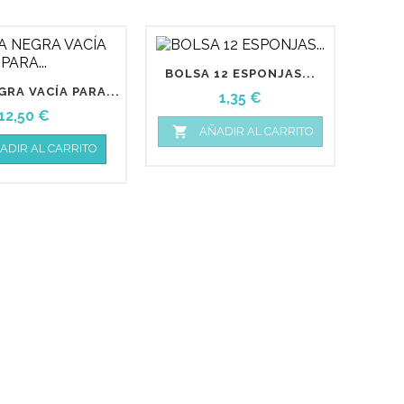
BOLSA 12 ESPONJAS...
RA VACÍA PARA...
Precio
1,35 €
Precio
12,50 €

AÑADIR AL CARRITO
ADIR AL CARRITO
PI