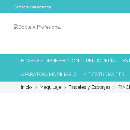
Contacte con nosotros
HIGIENE Y DESINFECCIÓN
PELUQUERÍA
ES
APARATOS/MOBILIARIO
KIT ESTUDIANTES
Inicio
Maquillaje
Pinceles y Esponjas
PINC