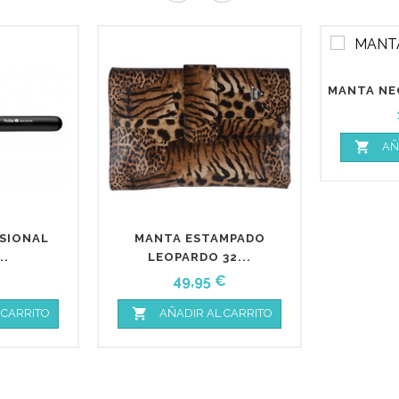
MANTA NEG

AÑ
ESIONAL
MANTA ESTAMPADO
..
LEOPARDO 32...
o
Precio
49,95 €

 CARRITO
AÑADIR AL CARRITO