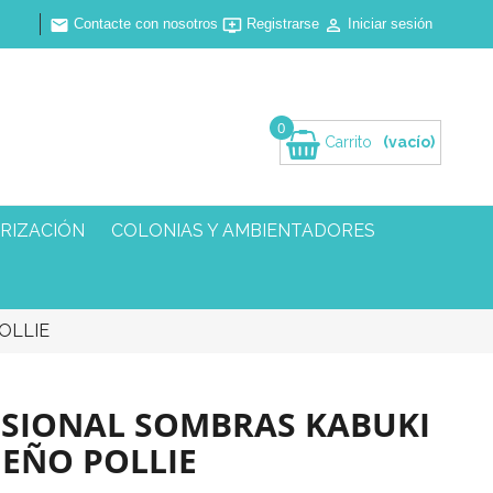
Contacte con nosotros
Registrarse
Iniciar sesión



0
Carrito
(vacío)
RIZACIÓN
COLONIAS Y AMBIENTADORES
OLLIE
ESIONAL SOMBRAS KABUKI
EÑO POLLIE