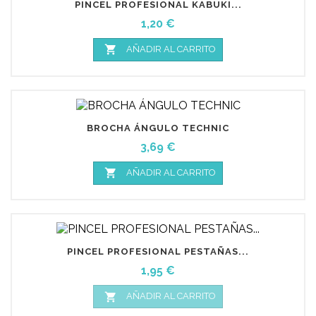
PINCEL PROFESIONAL KABUKI...
Precio
1,20 €

AÑADIR AL CARRITO
BROCHA ÁNGULO TECHNIC
Precio
3,69 €

AÑADIR AL CARRITO
PINCEL PROFESIONAL PESTAÑAS...
Precio
1,95 €

AÑADIR AL CARRITO