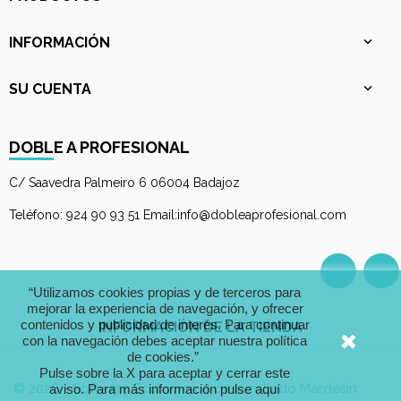
INFORMACIÓN

SU CUENTA

DOBLE A PROFESIONAL
C/ Saavedra Palmeiro 6 06004 Badajoz
Teléfono: 924 90 93 51 Email:info@dobleaprofesional.com
Facebo
I
“Utilizamos cookies propias y de terceros para
mejorar la experiencia de navegación, y ofrecer
contenidos y publicidad de interés. Para continuar
INFORMACIÓN DE LA TIENDA
con la navegación debes aceptar nuestra política
de cookies.”
Pulse sobre la X para aceptar y cerrar este
© 2026 - Software Ecommerce desarrollado Mardesin
aviso.
Para más información pulse aquí