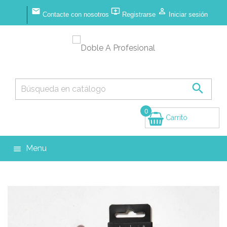



Contacte con nosotros
Registrarse
Iniciar sesión

0
Carrito
(vacío)
Menu
