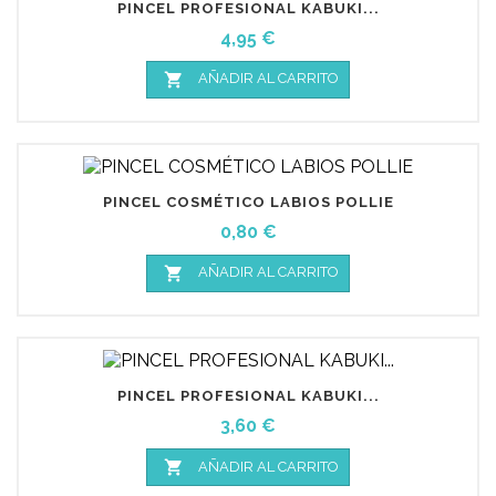
PINCEL PROFESIONAL KABUKI...
Precio
4,95 €

AÑADIR AL CARRITO
PINCEL COSMÉTICO LABIOS POLLIE
Precio
0,80 €

AÑADIR AL CARRITO
PINCEL PROFESIONAL KABUKI...
Precio
3,60 €

AÑADIR AL CARRITO