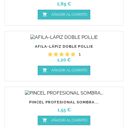
Precio
2,89 €

AÑADIR AL CARRITO
AFILA-LÁPIZ DOBLE POLLIE
1
Precio
1,20 €

AÑADIR AL CARRITO
PINCEL PROFESIONAL SOMBRA...
Precio
1,55 €

AÑADIR AL CARRITO