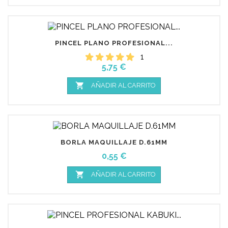
PINCEL PLANO PROFESIONAL...
1
Precio
5,75 €

AÑADIR AL CARRITO
BORLA MAQUILLAJE D.61MM
Precio
0,55 €

AÑADIR AL CARRITO