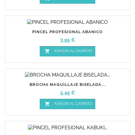
PINCEL PROFESIONAL ABANICO
Precio
3,95 €

AÑADIR AL CARRITO
BROCHA MAQUILLAJE BISELADA...
Precio
5,45 €

AÑADIR AL CARRITO