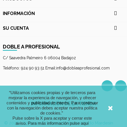

INFORMACIÓN

SU CUENTA
DOBLE A PROFESIONAL
C/ Saavedra Palmeiro 6 06004 Badajoz
Teléfono: 924 90 93 51 Email:info@dobleaprofesional.com
Facebo
I
“Utilizamos cookies propias y de terceros para
mejorar la experiencia de navegación, y ofrecer
contenidos y publicidad de interés. Para continuar
INFORMACIÓN DE LA TIENDA
con la navegación debes aceptar nuestra política
de cookies.”
Pulse sobre la X para aceptar y cerrar este
© 2026 - Software Ecommerce desarrollado Mardesin
aviso.
Para más información pulse aquí