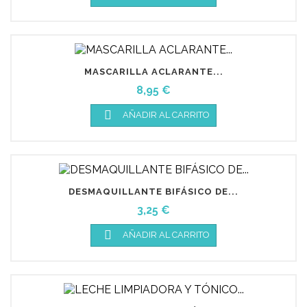
MASCARILLA ACLARANTE...
Precio
8,95 €

AÑADIR AL CARRITO
DESMAQUILLANTE BIFÁSICO DE...
Precio
3,25 €

AÑADIR AL CARRITO