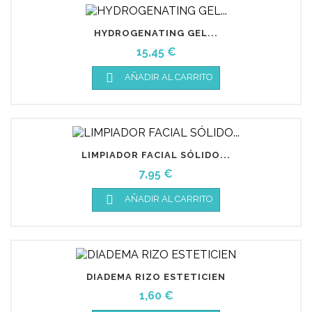
HYDROGENATING GEL...
Precio
15,45 €

AÑADIR AL CARRITO
LIMPIADOR FACIAL SÓLIDO...
Precio
7,95 €

AÑADIR AL CARRITO
DIADEMA RIZO ESTETICIEN
Precio
1,60 €