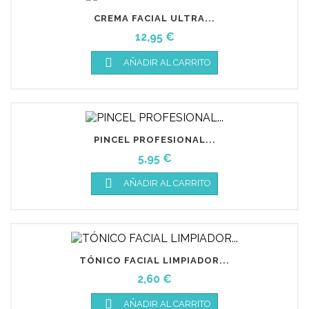
CREMA FACIAL ULTRA...
Precio
12,95 €

AÑADIR AL CARRITO
PINCEL PROFESIONAL...
Precio
5,95 €

AÑADIR AL CARRITO
TÓNICO FACIAL LIMPIADOR...
Precio
2,60 €

AÑADIR AL CARRITO