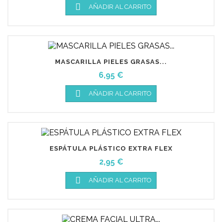

AÑADIR AL CARRITO
MASCARILLA PIELES GRASAS...
Precio
6,95 €

AÑADIR AL CARRITO
ESPÁTULA PLÁSTICO EXTRA FLEX
Precio
2,95 €

AÑADIR AL CARRITO