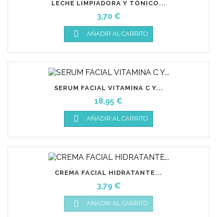
LECHE LIMPIADORA Y TÓNICO...
Precio
3,70 €

AÑADIR AL CARRITO
SERUM FACIAL VITAMINA C Y...
Precio
18,95 €

AÑADIR AL CARRITO
CREMA FACIAL HIDRATANTE...
Precio
3,79 €

AÑADIR AL CARRITO