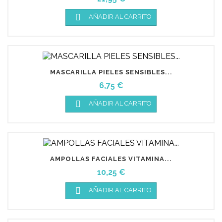

AÑADIR AL CARRITO
MASCARILLA PIELES SENSIBLES...
Precio
6,75 €

AÑADIR AL CARRITO
AMPOLLAS FACIALES VITAMINA...
Precio
10,25 €

AÑADIR AL CARRITO