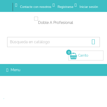



Contacte con nosotros
Registrarse
Iniciar sesión

0
Carrito
(vacío)
Menu
