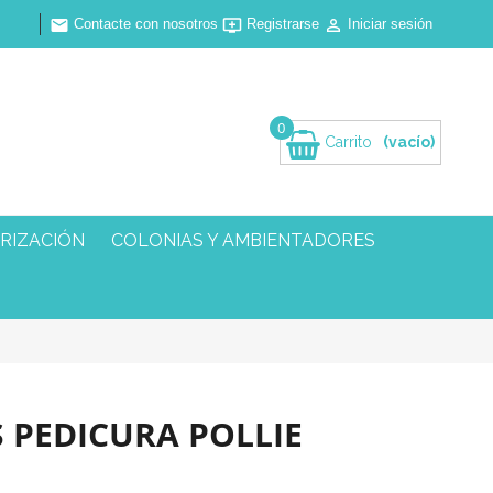
Contacte con nosotros
Registrarse
Iniciar sesión



0
Carrito
(vacío)
RIZACIÓN
COLONIAS Y AMBIENTADORES
 PEDICURA POLLIE