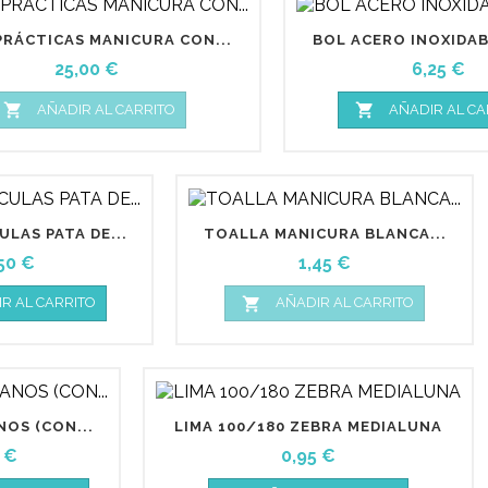
RÁCTICAS MANICURA CON...
BOL ACERO INOXIDAB
Precio
Precio
25,00 €
6,25 €


AÑADIR AL CARRITO
AÑADIR AL CA
LAS PATA DE...
TOALLA MANICURA BLANCA...
ecio
Precio
50 €
1,45 €

R AL CARRITO
AÑADIR AL CARRITO
OS (CON...
LIMA 100/180 ZEBRA MEDIALUNA
io
Precio
 €
0,95 €