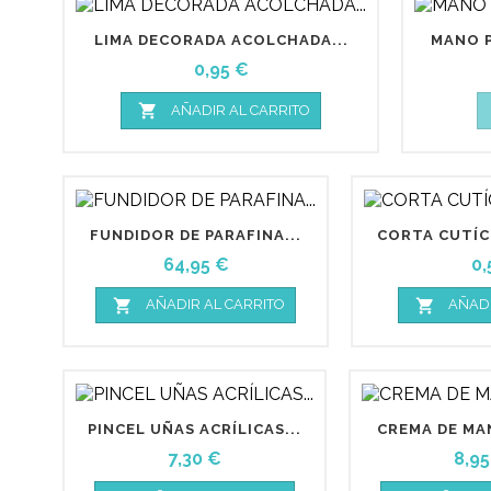
LIMA DECORADA ACOLCHADA...
MANO P
Precio
0,95 €

AÑADIR AL CARRITO
FUNDIDOR DE PARAFINA...
CORTA CUTÍCU
Precio
Pr
64,95 €
0,


AÑADIR AL CARRITO
AÑADI
PINCEL UÑAS ACRÍLICAS...
CREMA DE MAN
Precio
Prec
7,30 €
8,95