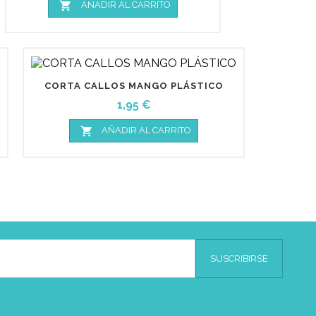

AÑADIR AL CARRITO
CORTA CALLOS MANGO PLÁSTICO
Precio
1,95 €

AÑADIR AL CARRITO