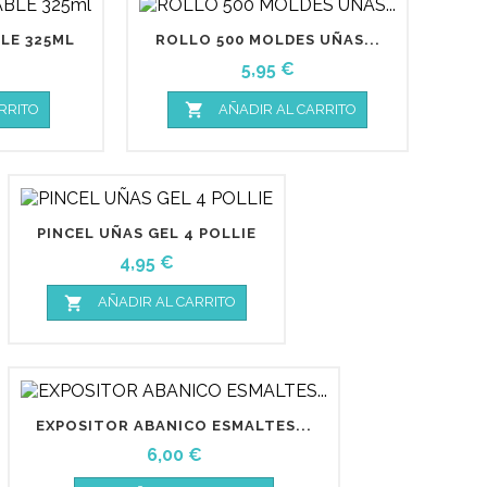
LE 325ML
ROLLO 500 MOLDES UÑAS...
Precio
5,95 €

RRITO
AÑADIR AL CARRITO
PINCEL UÑAS GEL 4 POLLIE
Precio
4,95 €

AÑADIR AL CARRITO
EXPOSITOR ABANICO ESMALTES...
Precio
6,00 €