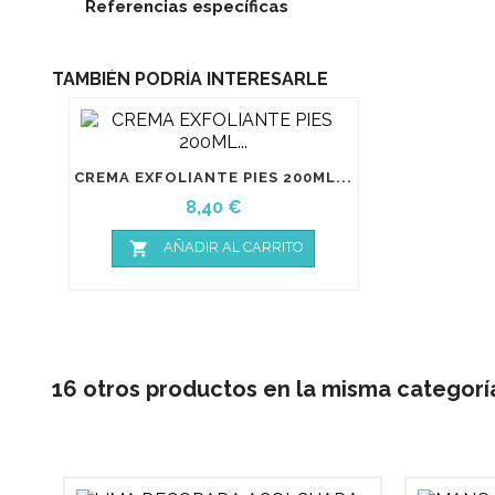
Referencias específicas
TAMBIÉN PODRÍA INTERESARLE
CREMA EXFOLIANTE PIES 200ML...
Precio
8,40 €

AÑADIR AL CARRITO
16 otros productos en la misma categorí