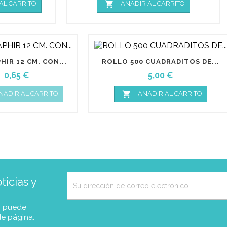

AL CARRITO
AÑADIR AL CARRITO
HIR 12 CM. CON...
ROLLO 500 CUADRADITOS DE...
Precio
Precio
0,65 €
5,00 €

ÑADIR AL CARRITO
AÑADIR AL CARRITO
icias y
, puede
de página.