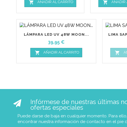


AÑADIR AL CARRITO
AÑADIR 
LÁMPARA LED UV 48W MOON...
LIMA SAP
Precio
39,95 €


AÑADIR AL CARRITO
A
Infórmese de nuestras últimas not
ofertas especiales
Puede darse de baja en cualquier momento. Para ello
encontrar nuestra información de contacto en el pie 