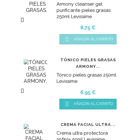
Armony cleanser gel
purificante pieles grasas
250ml Levissime

Precio
8,75 €

AÑADIR AL CARRITO
TÓNICO PIELES GRASAS
ARMONY...
Tónico pieles grasas 250ml
Levissime

Precio
6,95 €

AÑADIR AL CARRITO
CREMA FACIAL ULTRA...
Crema ultra protectora
spf50+ 50ml Levissime