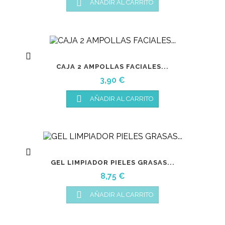

AÑADIR AL CARRITO

CAJA 2 AMPOLLAS FACIALES...
Precio
3,90 €

AÑADIR AL CARRITO

GEL LIMPIADOR PIELES GRASAS...
Precio
8,75 €

AÑADIR AL CARRITO