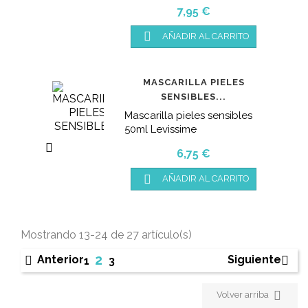
Precio
7,95 €

AÑADIR AL CARRITO
MASCARILLA PIELES
SENSIBLES...
Mascarilla pieles sensibles
50ml Levissime

Precio
6,75 €

AÑADIR AL CARRITO
Mostrando 13-24 de 27 artículo(s)
2
Anterior
Siguiente


1
3

Volver arriba