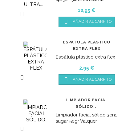
Precio
12,95 €


AÑADIR AL CARRITO
ESPÁTULA PLÁSTICO
EXTRA FLEX
Espátula plástico extra flex
Precio
2,95 €


AÑADIR AL CARRITO
LIMPIADOR FACIAL
SÓLIDO...
Limpiador facial sólido 3en1
sugar 50gr Valquer
