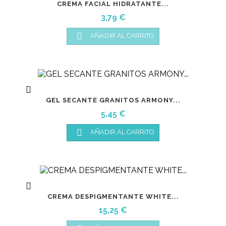
CREMA FACIAL HIDRATANTE...
Precio
3,79 €

AÑADIR AL CARRITO

GEL SECANTE GRANITOS ARMONY...
Precio
5,45 €

AÑADIR AL CARRITO

CREMA DESPIGMENTANTE WHITE...
Precio
15,25 €