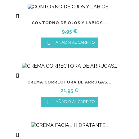

CONTORNO DE OJOS Y LABIOS...
Precio
9,95 €

AÑADIR AL CARRITO

CREMA CORRECTORA DE ARRUGAS...
Precio
21,95 €

AÑADIR AL CARRITO
