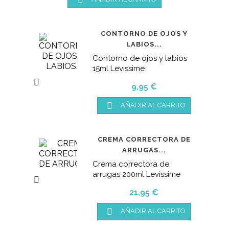
CONTORNO DE OJOS Y
LABIOS...
Contorno de ojos y labios
15ml Levissime

Precio
9,95 €

AÑADIR AL CARRITO
CREMA CORRECTORA DE
ARRUGAS...
Crema correctora de
arrugas 200ml Levissime

Precio
21,95 €

AÑADIR AL CARRITO