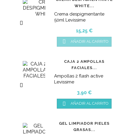
WHITE...
Crema despigmentante
50ml Levissime

Precio
15,25 €

AÑADIR AL CARRITO
CAJA 2 AMPOLLAS
FACIALES...
Ampollas 2 flash active
Levissime

Precio
3,90 €

AÑADIR AL CARRITO
GEL LIMPIADOR PIELES
GRASAS...