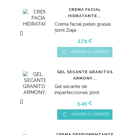
CREMA FACIAL
HIDRATANTE...
Crema facial pieles grasas
50ml Ziaja

Precio
3,79 €

AÑADIR AL CARRITO
GEL SECANTE GRANITOS
ARMONY...
Gel secante de
imperfecciones 30ml

Precio
5,45 €

AÑADIR AL CARRITO
CREMA DESPIGMENTANTE