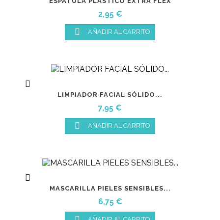
ESPÁTULA PLÁSTICO EXTRA FLEX
Precio
2,95 €

AÑADIR AL CARRITO

LIMPIADOR FACIAL SÓLIDO...
Precio
7,95 €

AÑADIR AL CARRITO

MASCARILLA PIELES SENSIBLES...
Precio
6,75 €

AÑADIR AL CARRITO