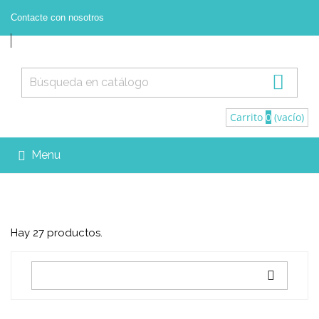
Contacte con nosotros



Contacte con nosotros
Registrarse
Iniciar sesión

Carrito
0
(vacío)
Menu

Hay 27 productos.
