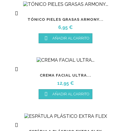

TÓNICO PIELES GRASAS ARMONY...
Precio
6,95 €

AÑADIR AL CARRITO

CREMA FACIAL ULTRA...
Precio
12,95 €

AÑADIR AL CARRITO
